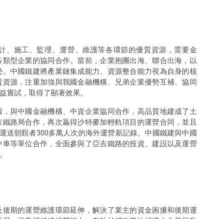
計、施工、監理、運營、維護等各環節的優質資源，需要金
各類型企業的協同合作。當前，企業抱團出海、聯合出海，以
勢。中國鐵建將產業鏈集成能力、資源整合能力視為自身的核
質資源，注重加強與我國金融機構、兄弟企業優勢互補、協同
益嘗試，取得了顯著效果。
源，與中國金融機構、中資企業協同合作，高品質地建成了土
京鐵路局合作，再次贏得沙特麥加輕軌項目的運營合同，並且
計運送朝覲者300多萬人次的海外運營新記錄。中國鐵建與中國
中車等單位合作，全面參與了亞吉鐵路的投資、建設以及運營
。
及後期的運營維護環節延伸，解決了業主的資金困擾和後期運