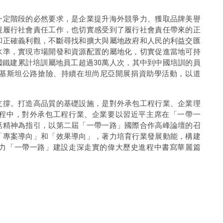
一定階段的必然要求，是企業提升海外競爭力、獲取品牌美譽
視履行社會責任工作，也切實感受到了履行社會責任帶來的正
和正確義利觀，不斷尋找和擴大與屬地政府和人民的利益交匯
水準，實現市場開發和資源配置的屬地化，切實促進當地可持
鐵建累計培訓屬地員工超過30萬人次，其中到中國培訓的員
巴基斯坦公路搶險、持續在坦尚尼亞開展捐資助學活動，以道
支撐。打造高品質的基礎設施，是對外承包工程行業、企業理
程中，對外承包工程行業、企業要以習近平主席在「一帶一
話精神為指引，以第二屆「一帶一路」國際合作高峰論壇的召
「專案導向」和「效果導向」，著力培育行業發展動能，構建
力「一帶一路」建設走深走實的偉大歷史進程中書寫華麗篇