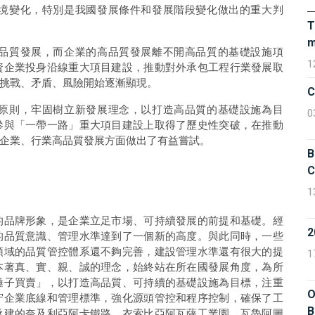
境變化，特別是我國發展條件和發展階段變化做出的重大判
T
m
品質發展，而企業的高品質發展離不開高品質的基礎設施項
1
資企業投身沿線重大項目建設，推動對外承包工程行業發展取
挑戰、矛盾、風險開始逐漸顯現。
C
原則，牢固樹立新發展理念，以打造高品質的基礎設施為目
0
參與「一帶一路」重大項目建設上取得了歷史性突破，在推動
企業、行業高品質發展方面做出了有益嘗試。
B
C
1
的品牌形象，是企業立足市場、可持續發展的前提和基礎。經
的品質意識、管理水準達到了一個新的高度。與此同時，一些
領域的品質管控體系還不夠完善，建設管理水準還有很大的提
1
本著真、實、親、誠的理念，始終站在所在國發展角度，為所
錘子買賣」，以打造高品質、可持續的基礎設施為目標，注重
O
守企業底線和管理標準，強化源頭管控和程序控制，確保了工
B
承建的奈及利亞阿卡鐵路、衣索比亞阿瓦薩工業園、瓦魯阿圖