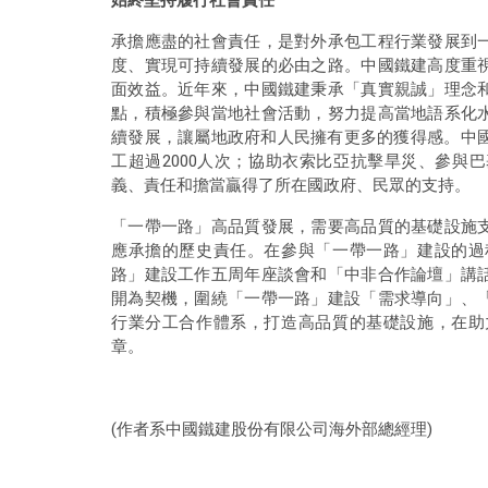
承擔應盡的社會責任，是對外承包工程行業發展到
度、實現可持續發展的必由之路。中國鐵建高度重
面效益。近年來，中國鐵建秉承「真實親誠」理念
點，積極參與當地社會活動，努力提高當地語系化
續發展，讓屬地政府和人民擁有更多的獲得感。中國
工超過2000人次；協助衣索比亞抗擊旱災、參與
義、責任和擔當贏得了所在國政府、民眾的支持。
「一帶一路」高品質發展，需要高品質的基礎設施
應承擔的歷史責任。在參與「一帶一路」建設的過
路」建設工作五周年座談會和「中非合作論壇」講
開為契機，圍繞「一帶一路」建設「需求導向」、
行業分工合作體系，打造高品質的基礎設施，在助
章。
(作者系中國鐵建股份有限公司海外部總經理)