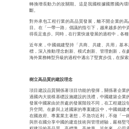
轉換增長動力的攻關期。這是我國根據國際國內環
斷。
對外承包工程行業的高品質發展，離不開企業的高
目。在「一帶一路」倡議的指引下，越來越多的中
得長足進步。同時，在行業快速發展的過程中，各種
近年來，中國鐵建堅持「共商、共建、共用」基本
標，深入推動理念創新、模式創新、管理創新，在
海外業務轉型升級的過程中邁出了堅實步伐，在探索
樹立高品質的建設理念
項目建設品質關係著項目功能的發揮，關係著企業
過國內大規模基礎設施建設的洗禮，中國建築企業
發展中國家由於所處的發展階段不同，在工程建設
升空間。在參與上述國家的專案建設中，中國鐵建
在國政府、專案業主著想，不急功近利，不做「一
與所在國分享中國的建造技術與管理經驗，嚴格堅
程建設的高品質、高標準、高效率。近年來，公司