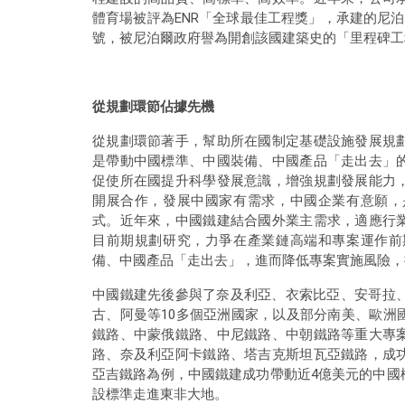
體育場被評為ENR「全球最佳工程獎」，承建的尼
號，被尼泊爾政府譽為開創該國建築史的「里程碑工
從規劃環節佔據先機
從規劃環節著手，幫助所在國制定基礎設施發展規
是帶動中國標準、中國裝備、中國產品「走出去」
促使所在國提升科學發展意識，增強規劃發展能力
開展合作，發展中國家有需求，中國企業有意願，
式。近年來，中國鐵建結合國外業主需求，適應行
目前期規劃研究，力爭在產業鏈高端和專案運作前
備、中國產品「走出去」，進而降低專案實施風險，
中國鐵建先後參與了奈及利亞、衣索比亞、安哥拉、
古、阿曼等10多個亞洲國家，以及部分南美、歐洲
鐵路、中蒙俄鐵路、中尼鐵路、中朝鐵路等重大專
路、奈及利亞阿卡鐵路、塔吉克斯坦瓦亞鐵路，成
亞吉鐵路為例，中國鐵建成功帶動近4億美元的中國
設標準走進東非大地。