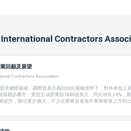
 International Contractors Assoc
行業回顧及展望
tional Contractors Association
市場需求總體萎縮、國際貿易主義抬頭的嚴峻形勢下，對外承包工
模穩步攀升，實現完成營業額1686億美元，同比增長5.8%，新簽
斷提升，隊伍逐步擴大，不少企業將促進海外業務發展上升到
力得到了不斷提升。 &nbsp; 2017年行業發展特點 一、
企業在「一帶一路」沿線國家市場新簽合同額1443億美元，占同期
%，主要合作領域涉及互聯互通和基礎設施建設、產能合作、能源、