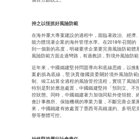
持之以恆抓好風險防範
在海外重大專案建設的過程中，面臨著政治、經濟
能力體現著企業的海外管理水準。在2018年召開
到一個新的高度，明確要求企業要完善風險防範體
風險防範方面走過彎路，有過教訓，對境外風險防範
近年來，中國鐵建堅持問題導向和底線思維，以推
案虧損為底線，堅決貫徹國資委關於境外風險防範
制、竣工結算全過程的風險管控流程，實現了風險
特別是對於應急處置，中國鐵建堅持「預則立、不
控狀態。同時，中國鐵建著力加強同駐外使領館、
會計事務所、保險機構的專業力量，不斷完善企業
來，中國鐵建有效處置了墨西哥高鐵違約、多明尼
譽等整體可控。
始終堅持履行社會責任