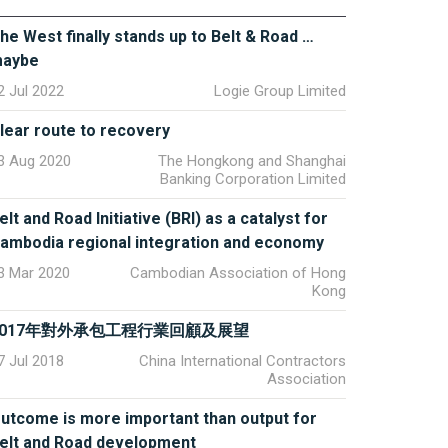
he West finally stands up to Belt & Road …
aybe
2 Jul 2022
Logie Group Limited
lear route to recovery
3 Aug 2020
The Hongkong and Shanghai
Banking Corporation Limited
elt and Road Initiative (BRI) as a catalyst for
ambodia regional integration and economy
3 Mar 2020
Cambodian Association of Hong
Kong
2017年對外承包工程行業回顧及展望
7 Jul 2018
China International Contractors
Association
utcome is more important than output for
elt and Road development