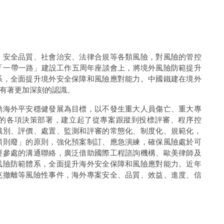
、安全品質、社會治安、法律合規等各類風險，對風險的管控
的「一帶一路」建設工作五周年座談會上，將境外風險防範提升
系，全面提升境外安全保障和風險應對能力。中國鐵建在境外
有著更加深刻的認識。
動海外平安穩健發展為目標，以不發生重大人員傷亡、重大專
的各項決策部署，建立起了從專案跟蹤到投標評審、程序控
識別、評價、處置、監測和評審的常態化、制度化、規範化，
預則廢」的原則，強化預案制訂、應急演練，確保風險處於可
經參處的溝通聯絡，廣泛借助國際工程諮詢機構、歐美律師及
風險防範體系，全面提升海外安全保障和風險應對能力。近年
克撤離等風險性事件，海外專案安全、品質、效益、進度、信