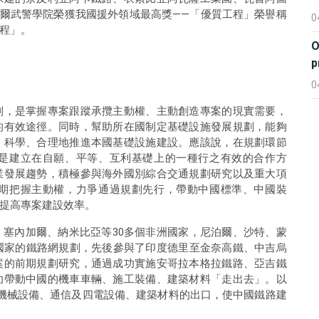
泊爾武警學院榮獲我國援外領域最高獎——「優質工程」榮譽稱
0
程」。
O
p
0
劃，是掌握專案跟蹤承攬主動權、主動創造專案的現實需要，
的有效途徑。同時，幫助所在國制定基礎設施發展規劃，能夠
，科學、合理地推進本國基礎設施建設。應該說，在規劃環節
是建立在自願、平等、互利基礎上的一種行之有效的合作方
業發展趨勢，積極參與海外國別綜合交通規劃研究以及重大項
期把握主動權，力爭通過規劃先行，帶動中國標準、中國裝
提高專案建設效率。
塞內加爾、納米比亞等30多個非洲國家，尼泊爾、沙特、蒙
國家的鐵路網規劃，先後參與了印度德里至金奈高鐵、中吉烏
案的前期規劃研究，通過成功實施安哥拉本格拉鐵路、亞吉鐵
功帶動中國的機車車輛、施工裝備、建築材料「走出去」。以
機械設備、通信及四電設備、建築材料的出口，使中國鐵路建