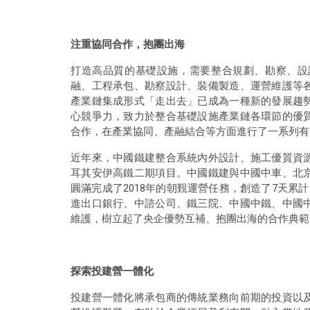
注重協同合作，抱團出海
打造高品質的基礎設施，需要整合規劃、勘察、設
融、工程承包、勘察設計、裝備製造、運營維護等
產業鏈集成形式「走出去」已成為一種新的發展趨
心競爭力，致力於整合基礎設施產業鏈各環節的優
合作，在產業協同、產融結合等方面進行了一系列有
近年來，中國鐵建整合系統內外設計、施工優質資
耳其安伊高鐵二期項目。中國鐵建與中國中車、北
圓滿完成了2018年的朝覲運營任務，創造了7天累
進出口銀行、中諮公司、鐵三院、中國中鐵、中國
維護，樹立起了央企優勢互補、抱團出海的合作典範
探索投建營一體化
投建營一體化將承包商的傳統業務向前期的投資以