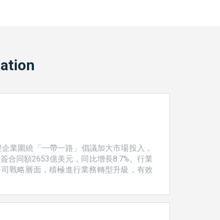
iation
程企業圍繞「一帶一路」倡議加大市場投入，
合同額2653億美元，同比增長8.7%。行業
公司戰略層面，積極進行業務轉型升級，有效
從市場分佈來看，業務加速向「一帶一路」沿線國
新簽合同額的54.4%，完成營業額855億美
產業園區等。 亞�