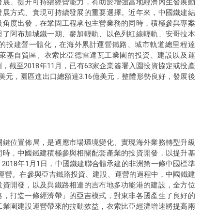
發展、提升可持續經營能力，有助於增強當地經濟內生發展動
發展方式、實現可持續發展的重要選擇。近年來，中國鐵建結
級角度出發，在鞏固工程承包主營業務的同時，積極參與專案
與了阿布加城鐵一期、麥加輕軌、以色列紅線輕軌、安哥拉本
的投建營一體化，在海外累計運營鐵路、城市軌道總里程達
亞萊基自貿區、衣索比亞德雷達瓦工業園的投資、建設以及運
截至2018年11月，已有63家企業簽署入園投資協定或投產
美元，園區進出口總額達3.16億美元，整體形勢良好，發展後
關鍵位置佈局，是適應市場環境變化、實現海外業務轉型升級
同時，中國鐵建積極參與相關配套產業的投資開發，以提升基
018年1月1日，中國鐵建聯合體承建的非洲第一條中國標準
運營。在參與亞吉鐵路投資、建設、運營的過程中，中國鐵建
投資開發，以及與鐵路相連的吉布地多功能港的建設，全方位
路，打造一條經濟帶」的亞吉模式，對東非各國產生了良好的
工業園建設運營帶來的拉動效益，衣索比亞經濟增速將提高兩