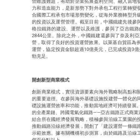
營維護難題，有助於企業拓展盈利空間、融入當地
力和造血能力，是新形勢下對外承包工程行業轉變
合國際工程承包市場形勢變化，從海外業務轉型升
的投資以及運營管理。截至目前，中國鐵建先後參
格拉鐵路的建設、運營以及維護，參與了亞吉鐵路
2844公里。除此之外，中國鐵建還參與了奈及利
營，取得了良好的投資運營效果。以萊基自貿區為例，
運營，協定投資金額超過10億美元，已完成投資3億
勁充足。
開創新型商業模式
創新商業模式，實現資源要素向海外戰略制高點和
的重要途徑。在參與海外基礎設施投建營一體化的
礎設施運營效率和功能，推動當地經濟可持續發展。2
的全產業鏈、跨國電氣化鐵路——亞吉鐵路正式商業
結合所在國經濟發展戰略，積極參與沿線工業園的
推動鐵路沿線經濟發展，開創了「建設運營一條鐵
示範效應。據有關機構初步測算，由於鐵路及沿線
個百分點以上。