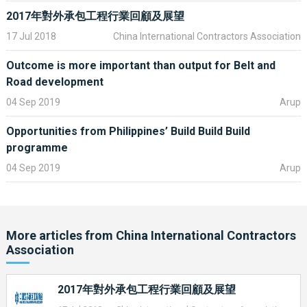
账。投资者或融资银行也将因此锁定风险，从而降低风险准备金
2017年對外承包工程行業回顧及展望
和提高资金使用率。投资者投保投资保险后，可以大幅提升投资
17 Jul 2018
China International Contractors Association
的安全性，解除银行对高风险业务的顾虑，从而获得优惠信贷支
持。同时，我公司积极参与国际资本市场，与众多国际金融机构
Outcome is more important than output for Belt and
保持密切联系，可以提供多渠道、多元化的融资支持服务。
Road development
操作流程
：
04 Sep 2019
Arup
（一）投资者向我公司投保投资保险。
Opportunities from Philippines’ Build Build Build
programme
（二）我公司收取保险费后，出具保险单及《投资保险保单生效
通知书》。
04 Sep 2019
Arup
（三）投资者如需融资，向我公司提交《投资保险赔款转让授权
书》，我公司收到上述文件后，向投资者出具《投资保险赔款转
让确认书》。
More articles from
China International Contractors
（四）投资者持保险单、《投资保险保单生效通知书》、《投资
Association
保险赔款转让授权书》、《投资保险赔款转让确认书》及银行要
求的其他文件向银行申请融资。
2017年對外承包工程行業回顧及展望
（五）但当发生保险事故时，我公司根据《投资保险赔款转让授