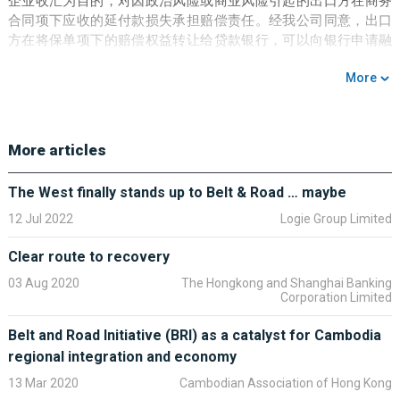
企业收汇为目的，对因政治风险或商业风险引起的出口方在商务
合同项下应收的延付款损失承担赔偿责任。经我公司同意，出口
方在将保单项下的赔偿权益转让给贷款银行，可以向银行申请融
资。如进口方未按商务合同规定偿还到期款项致使出口方无法获
More
得货款归还银行贷款时，我公司根据《赔款权益转让协议》将应
支付给出口方的赔款直接支付给银行。
操作流程
：
More articles
（一）我公司根据出口商投保申请，办理正式承保手续。
The West finally stands up to Belt & Road … maybe
（二）我公司与出口商共同选择适合的融资银行，三方就投保卖
12 Jul 2022
Logie Group Limited
方信贷保险后办理贸易融资达成一致后，签订《赔款权益转让协
议》；
Clear route to recovery
（三）客户凭保单、《保险单生效通知书》到银行申请融资。
03 Aug 2020
The Hongkong and Shanghai Banking
Corporation Limited
Belt and Road Initiative (BRI) as a catalyst for Cambodia
二、投资保险项下融资
regional integration and economy
为投资者因遭受承保风险而发生的损失提供经济补偿，维护投资
13 Mar 2020
Cambodian Association of Hong Kong
者和融资银行权益，避免其因投融资损失而发生财务危机或坏