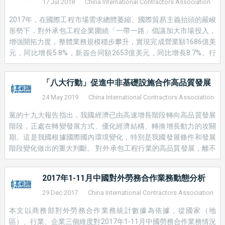
17 Jul 2018
China International Contractors Association
权书》，将应付给投资者的赔款直接支付给银行。
2017年，在國際工程市場需求總體萎縮、國際貿易主義抬頭的嚴峻
形勢下，對外承包工程企業圍繞「一帶一路」倡議加大市場投入，
增強開拓力度，整體業務規模穩步攀升，實現完成營業額1686億美
三、买方信贷保险项下融资
元，同比增長5.8%，新簽合同額2653億美元，同比增長8.7%。行
業企業「走出去」積極性不斷提升，隊伍逐步擴大，不少企業將促
是指在买方信贷融资方式下，我公司向贷款银行提供还款风险保
進海外業務發展上升到公司戰略層面，積極進行業務轉型升級，有
障的一种政策性保险产品。在买方信贷保险中，贷款银行是被保
「八大行動」促進中非基礎設施合作高品質發展
效實現了業務發展，國際影響力得到了不斷提升。 &nbsp; 2017年
险人。在发生保险责任范围内的损失时，被保险人按规定的格式
行業發展特點 一、從市場分佈來看，業務加速向「一帶一路」沿線
24 May 2019
China International Contractors Association
向我公司提交《可能损失通知书》，在保险等待期满后，被保险
國家集中 2017年，行業企業在「一帶一路」沿線國家市場新簽合
人可向我公司正式提赔， 我公司将根据核定的实际损失金额和赔
黨的十九大報告指出，我國經濟已由高速增長階段轉向高品質發展
同額1443億美元，占同期新簽合同額的54.4%，完成營業額855億
偿比例，将赔款直接支付给银行。
階段，正處在轉變發展方式、優化經濟結構、轉換增長動力的攻關
美元，占同期總額的50.7%，主要合作領域涉及互聯互通和基礎設
期。這是我國根據國際國內環境變化，特別是我國發展條件和發展
操作流程
：
施建設、產能合作、能源、產業園區等。 亞�
階段變化做出的重大判斷。 對外承包工程行業的高品質發展，離不
（一）投保人应在商务合同正式签订前询保，填写《出口买方信
開企業的高品質發展，而企業的高品質發展離不開高品質的基礎設
贷保险询保单》，并按《申报材料清单》提供有关的资料。
施項目。在「一帶一路」倡議的指引下，越來越多的中資企業投身
2017年1-11月中國對外勞務合作業務動態分析
沿線重大項目建設，推動對外承包工程行業發展取得長足進步。同
（二）我公司出具《兴趣函》。为支持出口企业竞争项目，对于
時，在行業快速發展的過程中，各種挑戰、矛盾、風險開始逐漸顯
29 Dec 2017
China International Contractors Association
商务和融资条件尚未明确的投标或议标项目，如基本符合承保条
現。 近年來，中國鐵建堅持「共商、共建、共用」基本原則，牢固
本文以商務部對外勞務合作業務統計數據為依據，從國家（地
件，我公司可以应投保人要求出具《出口买方信贷保险兴趣
樹立新發展理念，以打造高品質的基礎設施為目標，深入推動理念
區）、行業、企業三個維度對2017年1-11月中國勞務合作業務情況
函》。