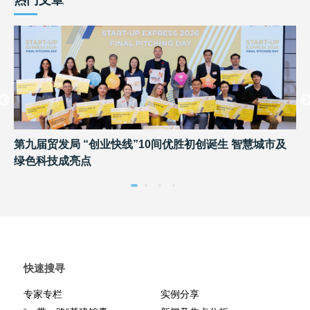
热门文章
第九届贸发局 “创业快线”10间优胜初创诞生 智慧城市及
2
绿色科技成亮点
出
快速搜寻
专家专栏
实例分享