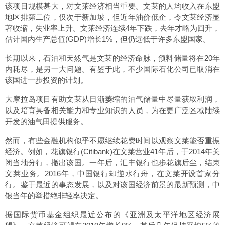
该项目规模甚大，对文莱经济相当重要。文莱的人均收入在东盟
地区排第二位，仅次于新加坡，但近年油价低企，令文莱经济显
著收缩，失业率上升。文莱经济连续4年下跌，去年才略为回升，
估计国内生产总值(GDP)增长1%，但仍远低于许多东盟国家。
长期以来，石油和天然气是文莱的经济命脉，预料储量将在20年
内耗尽，是另一大问题。有鉴于此，不少国际石化公司已取消在
该国进一步投资的计划。
大摩拉岛项目有助文莱从日渐萎缩的油气储量中尽量获取利润，
以及培育具备相关能力和专业知识的人员，为在更广泛区域陆续
开发的油气田提供服务。
然而，有些金融机构似乎不愿继续花费时间以观察文莱能否重振
经济。例如，花旗银行(Citibank)在文莱营业41年后，于2014年关
闭当地分行，撤出该国。一年后，汇丰银行也步花旗后尘，结束
文莱业务。2016年，中国银行却逆水行舟，在文莱开设首家分
行。鉴于最近的事态发展，以及对该国经济前景的最新预测，中
银当年的举措绝非轻率决定。
据国际货币基金组织最近公布的《亚洲及太平洋地区经济展