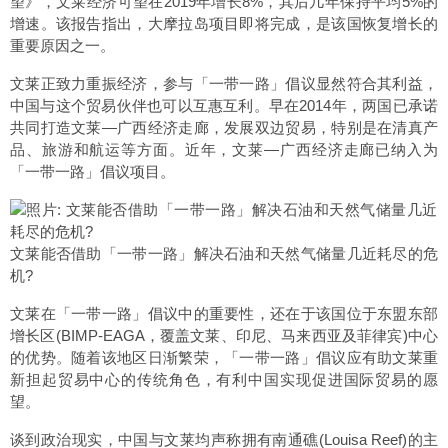
望》，文莱经济可望在2019年增长8%，其后几年保持平均5%的
增速。该报告指出，大摩拉岛项目即将完成，是该国恢复增长的
重要原因之一。
文莱正致力重振经济，参与「一带一路」倡议显然符合其利益，
中国与这个贸易伙伴也可以互惠互利。早在2014年，两国已承诺
共同打造文莱—广西经济走廊，发展双边贸易，特别是在清真产
品、旅游和航运等方面。近年，文莱—广西经济走廊已纳入为
「一带一路」倡议项目。
文莱能否借助「一带一路」解决石油和天然气储量几近耗尽的危
机?
文莱在「一带一路」倡议中的重要性，还在于该国位于东盟东部
增长区(BIMP-EAGA，覆盖文莱、印尼、马来西亚及菲律宾)中心
的优势。随着该地区日渐繁荣，「一带一路」倡议应有助文莱重
新担起贸易中心的传统角色，有利中国实现促进国际贸易的愿
望。
谈到政治现实，中国与文莱均声称拥有南通礁(Louisa Reef)的主