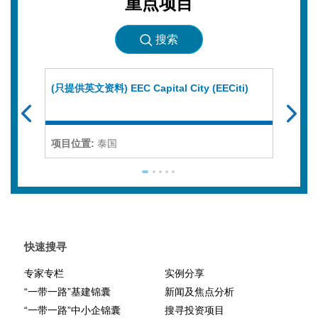
重点项目
搜索
(只提供英文资料) EEC Capital City (EECiti)
(只提供
Downs
the K
项目位置:
泰国
项目位
快速搜寻
专家专栏
实例分享
“一带一路”基建锦囊
新闻及焦点分析
“一带一路”中小企锦囊
搜寻投资项目