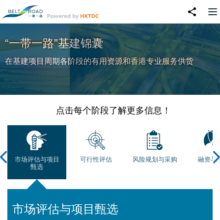
“一带一路”基建锦囊
在基建项目周期各阶段的有用资源和香港专业服务供货
点击每个阶段了解更多信息！
市场评估与项目
可行性评估
风险规划与采购
融资与
甄选
市场评估与项目甄选