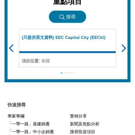
重點項目
搜尋
(只提供英文資料) EEC Capital City (EECiti)
(只提供
Downs
the K
項目位置:
泰國
項目位
快速搜尋
專家專欄
實例分享
「一帶一路」基建錦囊
新聞及焦點分析
「一帶一路」中小企錦囊
搜尋投資項目