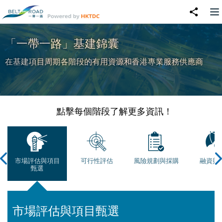
「一帶一路」基建錦囊
在基建項目周期各階段的有用資源和香港專業服務供應商
點擊每個階段了解更多資訊！
市場評估與項目
可行性評估
風險規劃與採購
融資與
甄選
市場評估與項目甄選