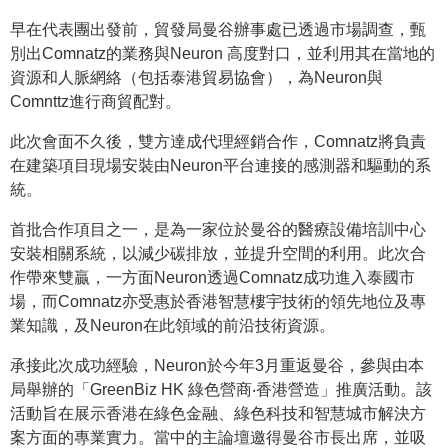
早在代表團出發前，貿發局曼谷辦事處已透過市場調查，甄
別出Comnatz的業務與Neuron 高度對口，並利用其在當地的
資源和人脈網絡（包括泰港貿易協會），為Neuron與
Comnttz進行商貿配對。
此次會面不久後，雙方達成代理經銷合作，Comnatz將負責
在建築項目現場安裝由Neuron平台連接的感測器和驅動的系
統。
首批合作項目之一，是為一家位於曼谷的醫療設備培訓中心
安裝相關系統，以減少碳排放，並提升空間的利用。此次合
作帶來雙贏，一方面Neuron透過Comnatz成功進入泰國市
場，而Comnatz亦受惠於香港智慧樓宇技術的領先地位及專
業知識，及Neuron在此領域的前沿技術資源。
承接此次成功經驗，Neuron於今年3月重返曼谷，參與由本
局舉辦的「GreenBiz HK 綠色營商‧香港營造」推廣活動。該
活動旨在展示香港在綠色金融、綠色科技和智慧城市解決方
案方面的專業實力。當中的主論壇邀得曼谷市長出席，並吸