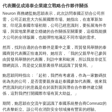
代表團促成港泰企業建立戰略合作夥伴關係
Neuron 商務總監鮑思穎表示，此次訪問泰國正切合公司所
需，公司正銳意大力拓展國際市場。她指出，在進軍新加
坡、印尼及泰國市場初期，公司已經意識到，要拓展海外市
場，與當地業界建立穩健的合作關係至關重要，這樣既能擴
大公司的全球版圖，也能彈性地滿足不同市場的需求。
然而，找到合適的合作夥伴是重中之重，而貿發局舉辦的泰
國商貿代表團正恰逢其時。她坦言，「我的父親早年已參與
由貿發局舉辦的代表團，到訪中東和歐洲，所以我並非從互
聯網資訊，而是從父親那裏很早就認識了貿發局。」
鮑思穎同時指出：「起初，我們有考慮過，作為一家數碼技
術為先的公司，是否需要親身遠赴泰國參加代表團。後來我
們意識到此行的意義是在於面對面與潛在合作夥伴建立關
係，這對我們打開國際市場有莫大助益。」
期間，鮑思穎在交流午宴認識了泰國系統整合商Comnatz的
代表黎鉅立。該公司在消防安全領域擁有豐富的經驗。