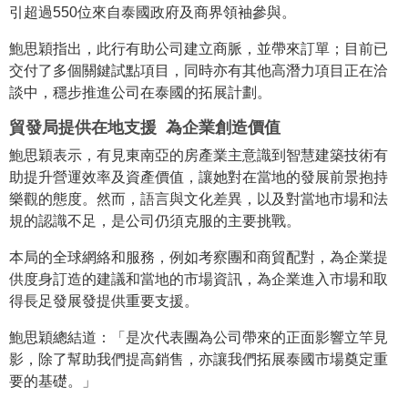
引超過550位來自泰國政府及商界領袖參與。
鮑思穎指出，此行有助公司建立商脈，並帶來訂單；目前已
交付了多個關鍵試點項目，同時亦有其他高潛力項目正在洽
談中，穩步推進公司在泰國的拓展計劃。
貿發局提供在地支援 為企業創造價值
鮑思穎表示，有見東南亞的房產業主意識到智慧建築技術有
助提升營運效率及資產價值，讓她對在當地的發展前景抱持
樂觀的態度。然而，語言與文化差異，以及對當地市場和法
規的認識不足，是公司仍須克服的主要挑戰。
本局的全球網絡和服務，例如考察團和商貿配對，為企業提
供度身訂造的建議和當地的市場資訊，為企業進入市場和取
得長足發展發提供重要支援。
鮑思穎總結道：「是次代表團為公司帶來的正面影響立竿見
影，除了幫助我們提高銷售，亦讓我們拓展泰國市場奠定重
要的基礎。」