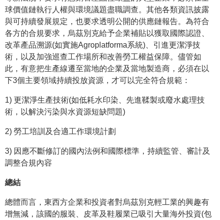
球價值鏈執行人權與環境議題盡職調查。其他各類資訊披露
與可持續發展規定，也要求透明公開的供應鏈報告。為符合
各方的合規要求，烏茲別克給予企業補貼以獲取國際認證、
改革產品溯源(如實施Agroplatforma系統)、引進更潔淨技
術，以及加強巡查工作場所和改善勞工權益保障。儘管如
此，有意把生產線遷至當地的企業及當地製造商，必須在以
下3個主要領域持續投放資源，才可以完全符合規範：
1) 更潔淨生產技術(如低耗水印染、先進鞣製或廢水處理技
術，以解決污染與水資源短缺問題)
2) 勞工培訓及合適工作環境計劃
3) 因應不斷修訂的國內法例和國際標準，持續監管、審計及
調整合規內容
總結
總體而言，東西方企業和投資者對烏茲別克輕工業的興趣有
增無減，該國的服裝、皮革及鞋履業已吸引大量海外投資(包