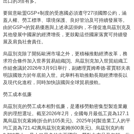
出口的3倍有多。
要留意歐盟GSP+制度的受惠國必須遵守27項國際公約，涵
蓋人權、勞工標準、環境保護、良好管治及可持續發展等。
由於GSP+的貿易優惠與上述承諾掛鉤，不僅促進烏茲別克及
其他發展中國家的經濟增長，更鼓勵這些國家落實可持續發
展及肩負社會責任。
烏茲別克除了開拓歐洲市場之外，更積極推動經濟改革，務
求符合條件加入世界貿易組織[3]。烏茲別克加入世貿組織工
作組會議於2026年3月9日舉行，副總理賈姆希德‧霍賈耶夫表
明該國致力於年底前入世。此舉料有助推動長期經濟增長以
及現代化進程，同時加快該國與全球貿易接軌。
勞工成本低廉
烏茲別克的勞工成本相對低廉，是遷移勞動密集型製造業廠
房的理想選址。截至2026年2月，全國每月最低工資為127.1
萬烏茲別克索姆(折合約105美元)。2025年[4]製造業工人的平
均工資為721.42萬烏茲別克索姆(600美元)。烏茲別克約有