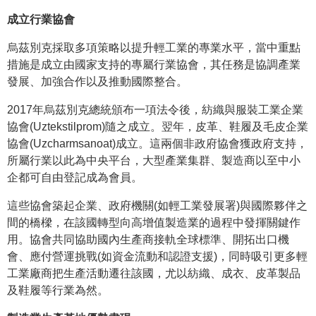
成立行業協會
烏茲別克採取多項策略以提升輕工業的專業水平，當中重點
措施是成立由國家支持的專屬行業協會，其任務是協調產業
發展、加強合作以及推動國際整合。
2017年烏茲別克總統頒布一項法令後，紡織與服裝工業企業
協會(Uztekstilprom)隨之成立。翌年，皮革、鞋履及毛皮企業
協會(Uzcharmsanoat)成立。這兩個非政府協會獲政府支持，
所屬行業以此為中央平台，大型產業集群、製造商以至中小
企都可自由登記成為會員。
這些協會築起企業、政府機關(如輕工業發展署)與國際夥伴之
間的橋樑，在該國轉型向高增值製造業的過程中發揮關鍵作
用。協會共同協助國內生產商接軌全球標準、開拓出口機
會、應付營運挑戰(如資金流動和認證支援)，同時吸引更多輕
工業廠商把生產活動遷往該國，尤以紡織、成衣、皮革製品
及鞋履等行業為然。