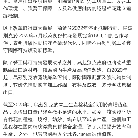
革。當局推出多項措施，消除業內強迫勞工與童工、改善工
作環境、加強勞工保障，以及為供應鏈內的認證棉花建立追
蹤機制。
以上改革取得重大進展，商號於2022年停止抵制行動。烏茲
別克於 2023年7月成為良好棉花發展協會(BCI)[5]的合作夥
伴，表明持續推動棉花產業現代化，同時不再剝削勞工並遵
守國際可持續發展標準。
除了勞工與可持續發展改革之外，烏茲別克政府也將改革重
點由出口原材料，轉為國內生產及高增值製造。自2020年
起，烏茲別克放寬紡織業管制，廢除國家配額及強制銷售制
度，並優先推動國內加工紗線、布料及成衣，逐步淘汰原棉
出口。
截至2023年，烏茲別克的本土生產棉花全部用於高增值產
品，原棉出口量已降至微不足道的水平。如今，該國幾乎所
有棉花的種植、脫籽、紡紗、織布以至成衣生產，整個加工
過程都在國內棉紡織業集群整合處理。除了大幅提升效率和
生產力之外，也讓該國融入全球各地的高端價值鏈。