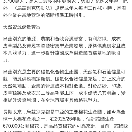
3,700萬人，是人口最多的中亞國家，勞動力充足又年輕。此
外，《烏茲別克勞動法》規定成年人每周工作40小時，是海
外企業在當地營運的清晰標準工時指引。
天然資源儲量豐富
烏茲別克的能源、農業和畜牧資源豐富，有利紡織、成衣、
皮革製品及鞋履等資源密集型產業發展，原料供應穩定且成
本具競爭力，進一步提升該國成為製造業首選基地的吸引
力。
烏茲別克是主要的碳氫化合物生產國，天然氣和石油儲量可
觀，能源供應穩定廉價。碳氫化合物儲量充足，加上政府的
天然氣補貼，企業的營運成本相對低廉。對於紡紗、印染、
皮革鞣製及成衣加工等高耗能工序，成本優勢尤其明顯，變
相提升邊際利潤，在全球市場更具價格競爭力。
長期以來，烏茲別克都是中亞的主要棉花生產國，如今為全
球十大棉花產地之一。在2025/26年度，估計該國生產
670,000公噸棉花，是高品質棉花的可靠來源。目前，該國採