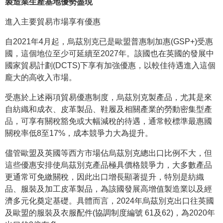
製造業生產基地優勢盡現
進入主要貿易市場享有優惠
自2021年4月起，烏茲別克已是歐盟普惠制加惠(GSP+)受惠
國，這個地位至少可延續至2027年。該國也在英國的發展中
國家貿易計劃(DCTS)下享有加強優惠，以較佳待遇進入這個
龐大的高收入市場。
受惠於上述兩項貿易優惠制度，烏茲別克製產品，尤其是來
自紡織和成衣、皮革製品、鞋履及相關產業的勞動密集型產
品，可享有關稅豁免或大幅減稅的待遇，通常較標準最惠國
關稅率低8至17%，成本競爭力大為提升。
儘管歐盟及英國等西方市場佔烏茲別克總出口比例不大，但
這些優惠安排使烏茲別克產品極具價格競爭力，大多數產品
更通常可免繳關稅，因此出口增長顯著提升，特別是紡織
品、服裝及加工皮革製品，為該國發展高增值製造業以及經
濟多元化奠定基礎。具體而言，2024年烏茲別克出口往英國
及歐盟的服裝及衣服配件(協調制度編號 61及62)，為2020年