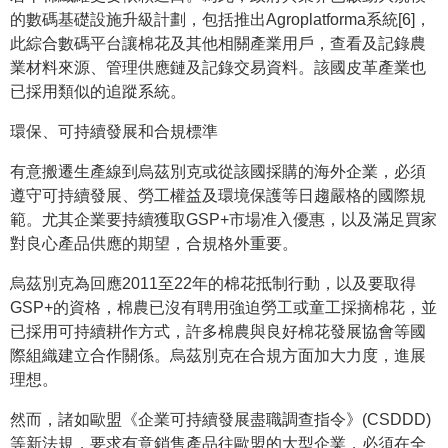
的數碼基礎設施升級計劃，包括推出Agroplatforma系統[6]，
此綜合數碼平台讓棉花及其他相關產業用戶，查看及記錄農
業材料來源、管理供應鏈及記錄交易資料。該國皮革產業也
已採用類似的追蹤系統。
環保、可持續發展和合規標準
有意搬遷生產線到烏茲別克或從該國採購的海外企業，必須
遵守可持續發展、勞工權益及環境保護等日趨嚴格的國際規
範。尤其企業要持續獲取GSP+市場准入優惠，以及滿足買家
對良心產品供應的期望，合規格外重要。
烏茲別克為回應2011至22年的棉花抵制行動，以及要取得
GSP+的資格，棉農已沒有聘用強迫勞工或童工採摘棉花，並
已採用可持續耕作方式，許多棉農與良好棉花發展協會等國
際組織建立合作關係。烏茲別克在合規方面加大力度，進展
理想。
然而，諸如歐盟《企業可持續發展盡職調查指令》(CSDDD)
等新法規，要求有意銷售產品往歐盟的大型企業，必須在全