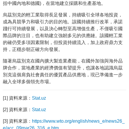
括中國內地和德國)，在當地建立採購和生產基地。
烏茲別克的輕工業取得長足發展，持續吸引全球各地投資，
成為具競爭力和吸引力的目的地。該國持續推行改革，承諾
踐行可持續發展，以及決心轉型至高增值生產，不僅吸引國
際品牌的注目，也有助建立強韌多元的供應鏈。該國輕工業
的確仍受多項因素限制，但投資持續流入，加上政府鼎力支
持，正穩步朝正確方向發展。
隨著烏茲別克在國內擴大製造業產能，在國外加強與海外品
牌合作，當地產業的經濟價值有望提升，也讓各地認識烏茲
別克這個肩負社會責任的優質產品供應地，現已準備進一步
融入全球多個領先市場。
[1] 資料來源：
Stat.uz
[2] 資料來源：
Stat.uz
[3] 資料來源：
https://www.wto.org/english/news_e/news26_
e/acc_09mar26_316_e.htm