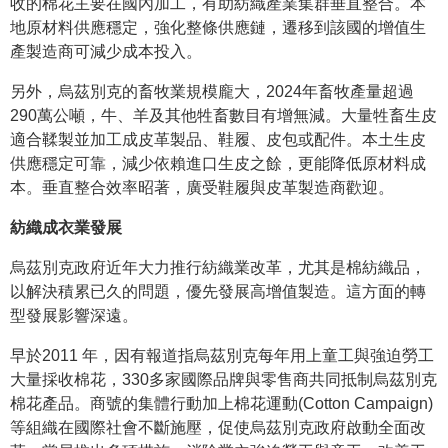
收的棉花主要在國內加工，有助紡織產業集群垂直整合。本
地原材料供應穩定，強化整條供應鏈，遷移到該國的增值生
產製造商可減少成本投入。
另外，烏茲別克的畜牧業規模龐大，2024年畜牧產量超過
290萬公噸，牛、羊及其他牲畜數目有增無減。大量牲畜生皮
適合鞣製並加工成皮革製品、鞋履、皮包或配件。本土生皮
供應穩定可靠，減少依賴進口生皮之餘，更能降低原材料成
本。垂直整合效率昭著，廣受鞋履與皮革製造商歡迎。
紡織成衣業發展
烏茲別克政府近年大力推行紡織業改革，尤其是棉紡織品，
以解決積累已久的問題，優先發展高增值製造。這方面的轉
型發展影響深遠。
早於2011 年，因有報道指烏茲別克每年用上童工與強迫勞工
大量採收棉花，330多家國際品牌與零售商共同抵制烏茲別克
棉花產品。商號的集體行動加上棉花運動(Cotton Campaign)
等組織在國際社會不斷施壓，促使烏茲別克政府啟動全面改