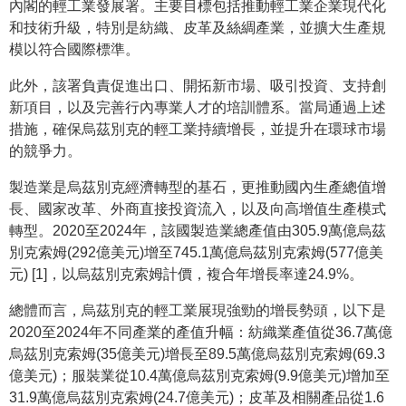
內閣的輕工業發展署。主要目標包括推動輕工業企業現代化
和技術升級，特別是紡織、皮革及絲綢產業，並擴大生產規
模以符合國際標準。
此外，該署負責促進出口、開拓新市場、吸引投資、支持創
新項目，以及完善行內專業人才的培訓體系。當局通過上述
措施，確保烏茲別克的輕工業持續增長，並提升在環球市場
的競爭力。
製造業是烏茲別克經濟轉型的基石，更推動國內生產總值增
長、國家改革、外商直接投資流入，以及向高增值生產模式
轉型。2020至2024年，該國製造業總產值由305.9萬億烏茲
別克索姆(292億美元)增至745.1萬億烏茲別克索姆(577億美
元) [1]，以烏茲別克索姆計價，複合年增長率達24.9%。
總體而言，烏茲別克的輕工業展現強勁的增長勢頭，以下是
2020至2024年不同產業的產值升幅：紡織業產值從36.7萬億
烏茲別克索姆(35億美元)增長至89.5萬億烏茲別克索姆(69.3
億美元)；服裝業從10.4萬億烏茲別克索姆(9.9億美元)增加至
31.9萬億烏茲別克索姆(24.7億美元)；皮革及相關產品從1.6