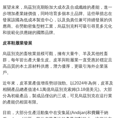
展望未來，烏茲別克期盼加大成衣及合成纖維的產能，進一
步增加產業鏈價值，同時培育多個本土品牌。這些舉措志在
發展該國為低成本製造中心，以及負責任兼可持續發展的供
應商。在勞動密集型輕工業，烏茲別克料可吸引尋覓多元化
和規範化供應鏈的國際品牌。
皮革鞋履業發展
烏茲別克的畜牧業規模可觀，擁有大量牛、羊及其他牲畜
群，每年皆出產大量生皮。皮革與鞋履業一直受惠於穩定且
高品質的本土原材料供應，潛力優厚，更吸引海外企業落
戶。
近年來，皮革業產值增長勢頭強勁。以2024年為例，皮革及
相關產品總產值達4.1萬億烏茲別克索姆(3.18億美元)。大部
分為初級產品，製成品僅佔約三成，可見烏茲別克在這行業
的產能仍相當有限。
目前，大部分生產活動集中在安集延(Andijan)和費爾干納