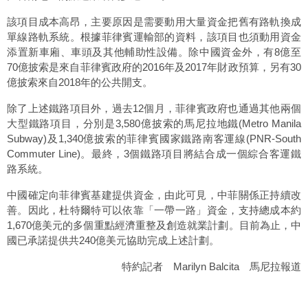
該項目成本高昂，主要原因是需要動用大量資金把舊有路軌換成
單線路軌系統。根據菲律賓運輸部的資料，該項目也須動用資金
添置新車廂、車頭及其他輔助性設備。除中國資金外，有8億至
70億披索是來自菲律賓政府的2016年及2017年財政預算，另有30
億披索來自2018年的公共開支。
除了上述鐵路項目外，過去12個月，菲律賓政府也通過其他兩個
大型鐵路項目，分別是3,580億披索的馬尼拉地鐵(Metro Manila
Subway)及1,340億披索的菲律賓國家鐵路南客運線(PNR-South
Commuter Line)。最終，3個鐵路項目將結合成一個綜合客運鐵
路系統。
中國確定向菲律賓基建提供資金，由此可見，中菲關係正持續改
善。因此，杜特爾特可以依靠「一帶一路」資金，支持總成本約
1,670億美元的多個重點經濟重整及創造就業計劃。目前為止，中
國已承諾提供共240億美元協助完成上述計劃。
特約記者 Marilyn Balcita 馬尼拉報道