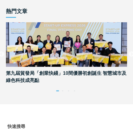
熱門文章
第九屆貿發局「創業快綫」10間優勝初創誕生 智慧城市及
2
綠色科技成亮點
出
快速搜尋