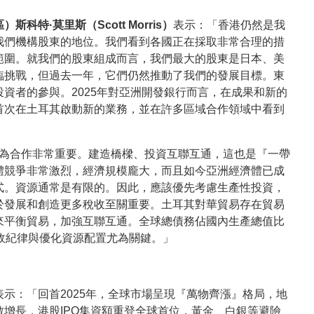
）斯科特·
莫里斯（
Scott Morris
）
表示：「香港仍然是我
我們機構股東的地位。我們看到各國正在採取非常合理的措
範圍。就我們的股東組成而言，我們最大的股東是日本、美
臨挑戰，但過去一年，它們仍然推動了我們的發展目標。東
資者的參與。2025
年對亞洲開發銀行而言，在成果和新的
首次在土耳其啟動新的業務，並在許多區域合作領域中看到
為合作非常重要。建造橋樑、投資互聯互通，這也是『一帶
體競爭非常激烈，經濟規模龐大，而且如今亞洲經濟體已成
式。資源通常是有限的。因此，應該優先考慮生產性投資，
於發展和創造更多稅收至關重要。土耳其對華貿易存在貿易
來平衡貿易，加強互聯互通。全球總債務佔國內生產總值比
政紀律與優化資源配置尤為關鍵。」
表示：「回首2025
年，全球市場呈現『萬物齊漲』格局，地
數增長，港股
IPO
集資額重登全球首位，黃金、白銀等避險