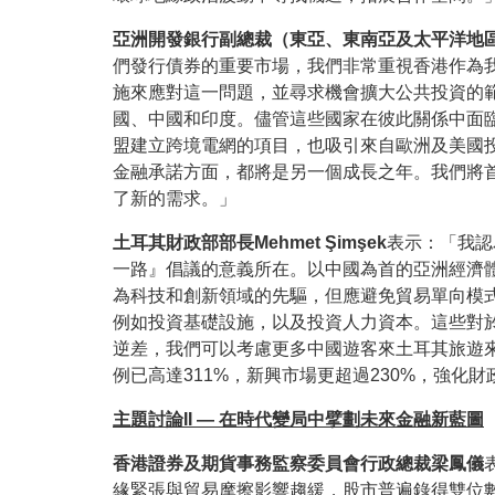
亞洲開發銀行副總裁（東亞、東南亞及太平洋地區
們發行債券的重要市場，我們非常重視香港作為
施來應對這一問題，並尋求機會擴大公共投資的
國、中國和印度。儘管這些國家在彼此關係中面
盟建立跨境電網的項目，也吸引來自歐洲及美國投
金融承諾方面，都將是另一個成長之年。我們將
了新的需求。」
土耳其財政部部長Mehmet Şimşek
表示：「我認
一路』倡議的意義所在。以中國為首的亞洲經濟
為科技和創新領域的先驅，但應避免貿易單向模
例如投資基礎設施，以及投資人力資本。這些對
逆差，我們可以考慮更多中國遊客來土耳其旅遊
例已高達311%
，新興市場更超過
230%
，強化財
主題討論II
— 在時代變局中擘劃未來金融新藍圖
香港證券及期貨事務監察委員會行政總裁梁鳳儀
緣緊張與貿易摩擦影響趨緩，股市普遍錄得雙位