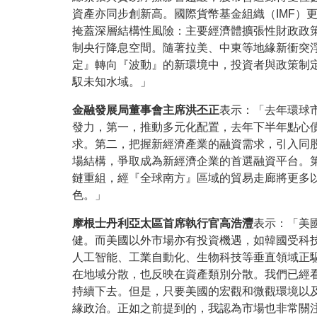
資產亦同步創新高。國際貨幣基金組織（
IMF
）
掩蓋深層結構性風險：主要經濟體擴張性財政政
制央行降息空間。隨著拉美、中東等地緣新衝突
定』轉向『波動』的新環境中，投資者與政策制
馭未知水域。」
金融發展局董事會主席洪丕正
表示：「去年環球
發力，第一，推動多元化配置，去年下半年點心
求。第二，把握新經濟產業的融資需求，引入同
場結構，爭取成為新經濟企業的首選融資平台。
鏈重組，經『全球南方』區域的貿易走廊將更多
色。」
摩根士丹利亞太區首席執行官高浩灃
表示：「美
健。而美國以外市場亦有投資機遇，如韓國受科
人工智能、工業自動化、生物科技等垂直領域正
在地域分散，也反映在資產類別分散。我們已經
持續下去。但是，只要美國的宏觀和微觀環境以
緣政治。正如之前提到的，我認為市場也非常關