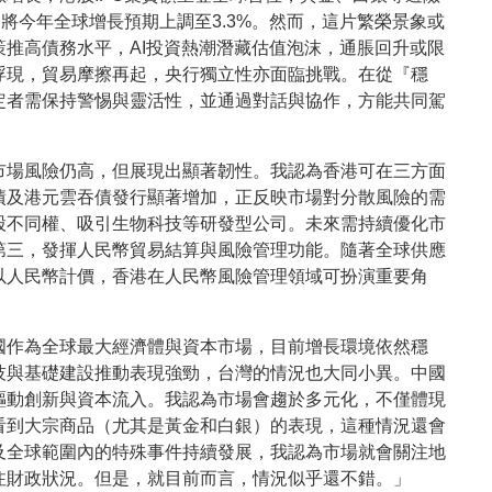
更將今年全球增長預期上調至
3.3%
。然而，這片繁榮景象或
策推高債務水平，
AI
投資熱潮潛藏估值泡沫，通脹回升或限
浮現，貿易摩擦再起，央行獨立性亦面臨挑戰。在從『穩
定者需保持警惕與靈活性，並通過對話與協作，方能共同駕
市場風險仍高，但展現出顯著韌性。我認為香港可在三方面
債及港元雲吞債發行顯著增加，正反映市場對分散風險的需
股不同權、吸引生物科技等研發型公司。未來需持續優化市
第三，發揮人民幣貿易結算與風險管理功能。隨著全球供應
以人民幣計價，香港在人民幣風險管理領域可扮演重要角
國作為全球最大經濟體與資本市場，目前增長環境依然穩
技與基礎建設推動表現強勁，台灣的情況也大同小異。中國
驅動創新與資本流入。我認為市場會趨於多元化，不僅體現
看到大宗商品（尤其是黃金和白銀）的表現，這種情況還會
及全球範圍內的特殊事件持續發展，我認為市場就會關注地
注財政狀況。但是，就目前而言，情況似乎還不錯。」