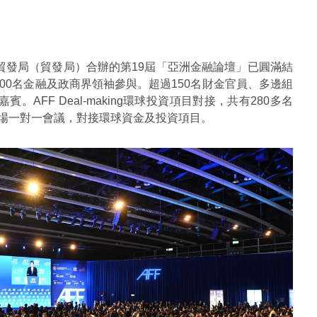
貿發局（貿發局）合辦的第19屆「亞洲金融論壇」已圓滿結
000名金融及政商界領袖參與。超過150名財金官員、多邊組
FF Deal-making環球投資項目對接，共有280多名
0場一對一會議，對接環球資金及投資項目。