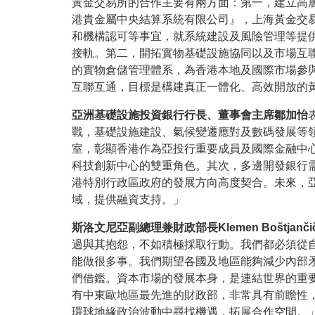
黃金交易所的合作主要有兩方面：第一，建立高
港貴金屬中央結算系統有限公司』，上海黃金交
和機構認可等事宜，就系統建設及風險管理等提
接軌。第二，開拓實物基礎設施協同以及市場互
的實物倉儲管理體系，為香港本地及國際市場參
互聯互通，目標是構建真正一體化、高效開放的
亞洲基礎設施投資銀行行長、董事會主席鄒加怡
戰，基礎設施建設、氣候變遷應對及數碼發展等
室，彰顯香港作為亞投行重要成員及國際金融中
科技創新中心的雙重角色。其次，多邊開發銀行
港特別行政區政府的發展方向高度契合。未來，
域，提供融資支持。」
斯洛文尼亞副總理兼財政部長Klemen Boštjanči
過與其抱怨，不如積極採取行動。我們都必須從
能做很多事。我們期望各國及地區能夠減少內部
們借鑑。資本市場的發展本身，是連結世界的重
有中東歐地區最先進的財政部，非常具有前瞻性
環球地緣政治波動中尋找機遇，拓展合作空間。