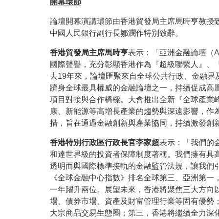
開幕環節
論壇開幕演講環節由香港貿發局主席馬時亨教授
中國人民銀行副行長鄒瀾作特別致辭。
香港貿發局主席馬時亨
表示：「亞洲金融論壇（
國際聲譽，充分彰顯香港作為『超級聯繫人』、
去19年來，論壇匯聚來自全球公共行政、金融界
躋身全球最具權威的金融論壇之一，持續促成高
項目對接與合作橋樑。大會推出全新『全球產業
康、新能源等高增長產業的趨勢與深遠影響，作為
措，旨在通過金融創新與產業協同，持續激發創
香港特別行政區行政長官李家超
表示：「我們的
和達世界級的投資者保障制度著稱。我們擁有具
透明而與國際標準接軌的金融監管法規，讓我們
《全球金融中心指數》排名全球第三、亞洲第一，並
一年躍升兩位。展望未來，香港將聚焦三大方向
場、債券市場、資產及財富管理行業等固有優勢
大宗商品交易生態圈；第三，香港將繼續全力深