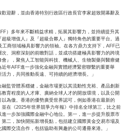
致歡迎辭，並由香港特別行政區行政長官李家超致開幕辭及
AFF）多年來不斷精益求精，拓展其影響力，並持續提升其
『超級增值人』及『超級合夥人』獨特角色的重要平台。過
及工商領域極具影響力的領袖。在各方鼎力支持下，AFF已
層次、洞察深刻的前瞻對話，並成功搭建極具影響力的跨境
峰會』，聚焦人工智能與科技、機械人、生物製藥與醫療健
近年AFF進一步強化金融與實體經濟緊密聯繫的重要舉
新活力，共同推動長遠、可持續的經濟增長。」
金融監管體系穩健，金融市場更以其流動性充裕、產品創新
高教育程度的人才庫、廣納全球人才的開放環境，以及公開
引以為傲。香港的優勢廣受世界認可，例如香港在最新的
在《2025
年世界競爭力年報》中排名全球第三，比之前
以進一步加強國際金融中心地位。第一，進一步提升股票市
；第二，加快開拓新增長點，包括建立國際黃金交易市場及
化國際交流合作，包括協助有興趣的公司遷冊來港。
」