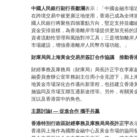
中國人民銀行副行長鄒瀾
表示：「中國金融市場
在跨境交易中被更廣泛地使用，香港已成為全球
國人民銀行將聚焦四個重點方向，堅定支持並繼
資金安排規模，為香港離岸市場提供更加充裕的
資者流動性管理和風險對沖工具；三是增加離岸
市場建設，增強香港離岸人民幣市場功能。」
財庫局與上海黃金交易所簽訂合作協議 推動香
財經事務及庫務局（財庫局）局長許正宇在李家
融委員會辦公室常務副主任周小全見證下，與上
地黃金市場深化合作邁向新里程，包括建立香港
施協同及市場互聯互通新途徑等。另外，有關黃
況以及香港當中的角色。
主題討論I
— 促進合作 攜手共贏
香港特別行政區財經事務及庫務局局長許正宇
表
香港與上海作為國際金融中心及黃金市場的協同