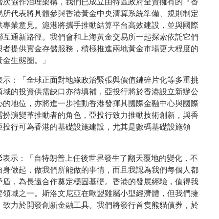
層次協作治理架構，我們已成立由特區政府全資擁有的『香
易所代表將具體參與香港黃金中央清算系統準備、規則制定
供專業意見。滬港將攜手推動結算平台高效建設，並與國際
聯互通新路徑。我們會和上海黃金交易所一起探索依託它們
與者提供實金存儲服務，積極推進兩地黃金市場更大程度的
黃金生態圈。」
表示：「全球正面對地緣政治緊張與價值鏈碎片化等多重挑
領域的投資供需缺口亦待填補，亞投行將於香港設立新辦公
心的地位，亦將進一步推動香港發揮其國際金融中心與國際
需扮演變革推動者的角色，亞投行致力推動技術創新，與香
亞投行可為香港的基礎設施建設，尤其是數碼基礎設施領
č
表示：「自特朗普上任後世界發生了翻天覆地的變化，不
自身做起，做我們所能做的事情，而且我認為我們每個人都
矛盾，為長遠合作奠定穩固基礎。香港的發展經驗，值得我
要領域之一。斯洛文尼亞在歐盟雖屬小型經濟體，但我們擁
，致力於開發創新金融工具。我們將發行首隻熊貓債券，於
」