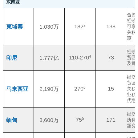
东南亚
合资
经济
2
182
138
柬埔寨
1,030万
可享
关税
惠
经济
4
110-270
73
印尼
1.777亿
贸区
及通
经济
贸区
6
270
15
马来西亚
2,190万
关税
业税
优惠
经济
5
75
171
缅甸
3,600万
所得
豁免