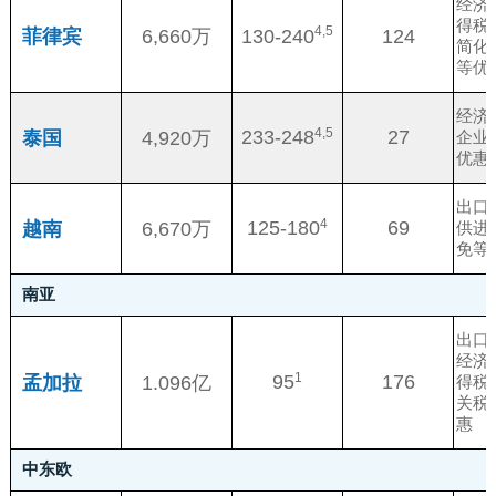
经济
得税
4,5
130-240
124
菲律宾
6,660万
简化
等优
经济
4,5
233-248
27
泰国
4,920万
企业
优惠
出口
4
125-180
69
越南
6,670万
供进
免等
南亚
出口
经济
1
95
176
孟加拉
1.096亿
得税
关税
惠
中东欧