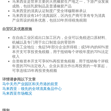
马来西亚是世界主要的天然橡胶生产地之一，下游产业发展
成熟，包括乳胶制品及普通橡胶产品
马来西亚的清真认证制度广受全球穆斯林承认
马来西亚设有14个清真园区，区内生产商可享有专为清真
产业而设的税务优惠，包括10年所得税免税期
自贸区及优惠措施
在自由工业区或出口加工区内，企业可以免税进口原材料、
机械以及专门用于出口制造业的零部件
新兴工业地位：免征5年部分企业所得税；或5年内的60%资
本开支可享投资免税额，用于抵销每个评税年度的70%法定
收入
合资格资本开支可享60%再投资免税额，用于抵销每个评税
年度的70%法定收入。企业从首次作出再投资的一年算起，
可享连续15年再投资免税额
详情请参阅以下文章
马中关丹产业园区和关丹港的前景
马来西亚：领先的全球清真食品中心
马来西亚市场概况
缅甸