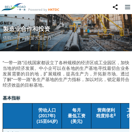
製造业合作和投资
借助“一带一路”扩大生产力
“一带一路”沿线国家都设立了各种规模的经济区或工业园区，加快
当地的经济发展。中小企可以在各地的生产基地寻找最切合业务
发展需要的目的地，扩展规模，提高生产力，开拓新市场。透过
了解“一带一路”各生产基地的生产力指标，加以对比，锁定最符合
经济效益的目标基地。
基本指标
劳动人口
每月
营商便利
工
8
(2017年)
最低工资
程度排名
优
(15至64岁)
(美元)