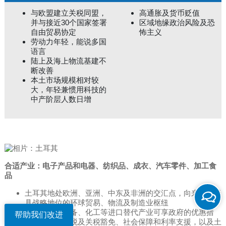
与欧盟建立关税同盟，
高通胀及货币贬值
并与接近30个国家签署
区域地缘政治风险及恐
自由贸易协定
怖主义
劳动力年轻，能说多国
语言
陆上及海上物流基建不
断改善
本土市场规模相对较
大，年轻兼惯用科技的
中产阶层人数日增
合适产业：电子产品和电器、纺织品、成衣、汽车零件、加工食
品
土耳其地处欧洲、亚洲、中东及非洲的交汇点，向来都是极
具战略地位的环球贸易、物流及制造业枢纽
机械、运输设备、化工等进口替代产业可享政府的优惠措
帮助我们改进
施，包括增值税及关税豁免、社会保障和利率支援，以及土