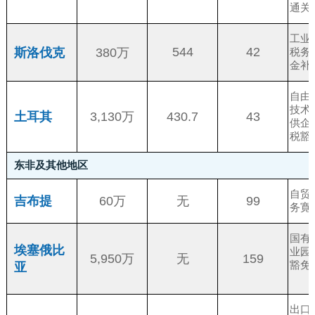
通关
工业
544
42
斯洛伐克
380万
税务
金补
自由
技术
430.7
43
土耳其
3,130万
供企
税豁
东非及其他地区
自贸
99
吉布提
60万
无
务寛
国有
埃塞俄比
业园
159
5,950万
无
豁免
亚
出口