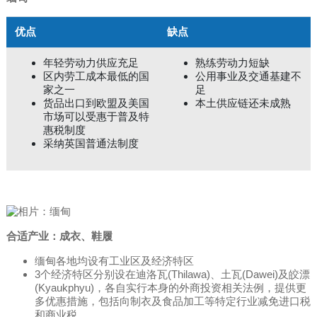
优点
缺点
年轻劳动力供应充足
熟练劳动力短缺
区内劳工成本最低的国
公用事业及交通基建不
家之一
足
货品出口到欧盟及美国
本土供应链还未成熟
市场可以受惠于普及特
惠税制度
采纳英国普通法制度
合适产业：成衣、鞋履
缅甸各地均设有工业区及经济特区
3个经济特区分别设在迪洛瓦(Thilawa)、土瓦(Dawei)及皎漂
(Kyaukphyu)，各自实行本身的外商投资相关法例，提供更
多优惠措施，包括向制衣及食品加工等特定行业减免进口税
和商业税