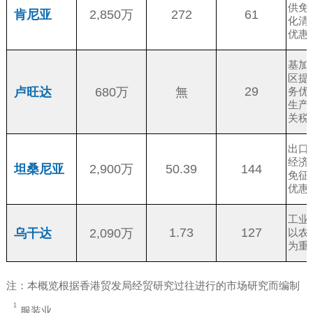
供免
272
61
肯尼亚
2,850万
化清
优惠
基加
区提
29
卢旺达
680万
無
务优
生产
关税
出口
经济
50.39
144
坦桑尼亚
2,900万
免征
优惠
工业
1.73
127
乌干达
2,090万
以农
为重
注：本概览根据香港贸发局经贸研究过往进行的市场研究而编制
服装业