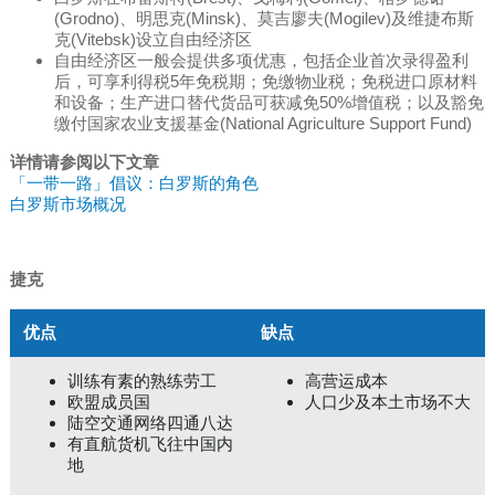
(Grodno)、明思克(Minsk)、莫吉廖夫(Mogilev)及维捷布斯
克(Vitebsk)设立自由经济区
自由经济区一般会提供多项优惠，包括企业首次录得盈利
后，可享利得税5年免税期；免缴物业税；免税进口原材料
和设备；生产进口替代货品可获减免50%增值税；以及豁免
缴付国家农业支援基金(National Agriculture Support Fund)
详情请参阅以下文章
「一带一路」倡议：白罗斯的角色
白罗斯市场概况
捷克
优点
缺点
训练有素的熟练劳工
高营运成本
欧盟成员国
人口少及本土市场不大
陆空交通网络四通八达
有直航货机飞往中国内
地