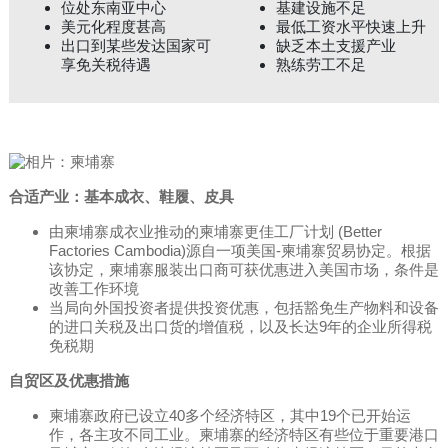
位处东南亚中心
基建设施不足
美元化程度甚高
最低工资水平快速上升
出口到某些发达国家可
缺乏本土支援产业
享免关税待遇
熟练劳工不足
合适产业：基本成衣、鞋履、皮具
由柬埔寨成衣业推动的柬埔寨更佳工厂计划 (Better
Factories Cambodia)源自一项美国-柬埔寨贸易协定。根据
该协定，柬埔寨服装出口商可获优惠进入美国市场，条件是
改善工作环境
当局向外国投资者提供投资优惠，包括豁免生产物料和设备
的进口关税及出口货的增值税，以及长达9年的企业所得税
免税期
自贸区及优惠措施
柬埔寨政府已设立40多个经济特区，其中19个已开始运
作，各主攻不同工业。柬埔寨的经济特区有些位于重要港口