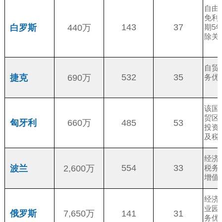
自由
免利
143
37
白罗斯
440万
期5
除关
自贸
532
35
捷克
690万
务优
该国
贸区
485
53
匈牙利
660万
投资
及税
经济
554
33
波兰
2,600万
税务
增值
经济
业园
141
31
俄罗斯
7,650万
务优