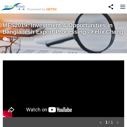
MES2019: Investment & Opportunities in
Bangladesh Export Processing - Felix Chang
312 浏览次数
1
/ 1