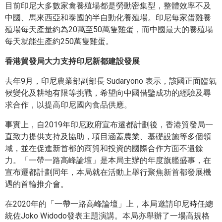
目前印尼大多數家禽養殖場都是勞動密集型，整體效率不及
中國、馬來西亞和泰國的半自動化養殖場。印尼每家蛋雞養
殖場每天產量約為20萬至50萬隻雞蛋，而中國最大的養殖場
每天就能生產約250萬隻雞蛋。
香港貿發局大力支持印尼新都建設發展
去年9月，印尼農業部副部長 Sudaryono 表示，該國正面臨氣
候變化及耕地有限等挑戰，希望向中國借鑒成功的經驗及尋
求合作，以提高印尼國內食品供應。
事實上，自2019年印尼政府宣布遷都計劃後，香港貿發局一
直致力提供支持及協助，項目涵蓋農業、基礎設施等多個領
域，並在促進新首都的商貿和投資的國際合作方面不遺餘
力。「一帶一路高峰論壇」是本局主辦的年度旗艦盛事，在
宣布遷都計劃同年，本局就在活動上舉行聚焦新首都發展機
遇的首輪推介會。
在2020年的「一帶一路高峰論壇」上，本局邀請印尼時任總
統佐Joko Widodo發表主題演講。本局亦舉辦了一場高規格