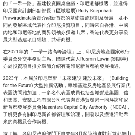
的「一帶一路」基建投資圓桌會議 - 印尼遷都機遇，並邀得
印尼國家計劃部副部長（區域發展) Rudy Soeprihadi
Prawiradinata負責介紹新首都的基礎設施規劃及發展，及不
同的發展區域代表推介印尼投資項目，同時來自香港、中國
內地和印尼等地的商界領袖亦獲邀出席，香港代表更分享發
展大型基建項目經驗，共研商機。
在2021年的「一帶一路高峰論壇」上，印尼房地產國家執行
委員會外交事務副主席、國際代言人Rusmin Lawin (劉德華)
亦於投資項目推介環節介紹有關印尼新首都的發展機遇。
2023年，本局於印尼舉辦「未來建設 建設未來」（Building
for the Future) 大型推廣活動，率領基建及房地產發展行業代
表團訪問雅加達，十多名代表團成員包括金城營造集團、信
和集團、安樂工程有限公司代表與香港貿發局一同拜訪印尼
新首都發展委員會Nusantara Capital City Authority（NCCA)，
了解更多有關印尼新首都管理和治理，開發以及搬遷活動帶
來的商機及合作契機。
據了解，各印尼政府部門正自去年8月起陸續進駐新首都努山