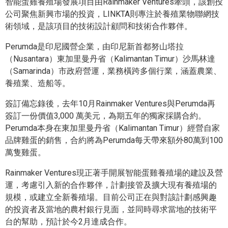
智能蛋雞養殖場發展項目由Rainmaker Ventures牽頭，該創投
公司聚焦新興市場的投資，LINKTA則專注於養殖業物聯網技
術領域，是該項目的技術設計顧問和技術合作夥伴。
Perumda是印尼國營企業，由印尼新首都努山塔拉
（Nusantara）東加里曼丹省（Kalimantan Timur）沙馬林達
（Samarinda）市政府營運，業務橫跨多個行業，涵蓋農業、
養殖業、造船等。
簽訂備忘錄後，去年10月Rainmaker Ventures與Perumda再
簽訂一份價值3,000 萬美元，為期五年的獨家採購合約。
Perumda本身在東加里曼丹省（Kalimantan Timur）經營自家
品牌雞蛋的銷售，合約將為Perumda每天帶來額外80萬到100
萬隻雞蛋。
Rainmaker Ventures現正著手開展智能蛋雞養殖場的建設及營
運，考慮引入新的合作夥伴，計劃接管及擴大現有養殖場的
規模，或建立全新養殖場。目前公司正在與對該計劃感興趣
的投資者及當地的農村銀行見面，並同時尋求當地的技術平
台的幫助，預計於今2月達成合作。