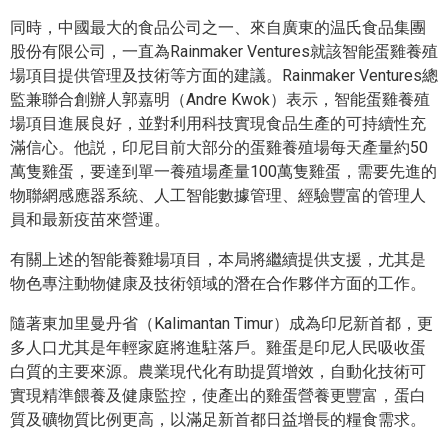
同時，中國最大的食品公司之一、來自廣東的温氏食品集團
股份有限公司，一直為Rainmaker Ventures就該智能蛋雞養殖
場項目提供管理及技術等方面的建議。Rainmaker Ventures總
監兼聯合創辦人郭嘉明（Andre Kwok）表示，智能蛋雞養殖
場項目進展良好，並對利用科技實現食品生產的可持續性充
滿信心。他説，印尼目前大部分的蛋雞養殖場每天產量約50
萬隻雞蛋，要達到單一養殖場產量100萬隻雞蛋，需要先進的
物聯網感應器系統、人工智能數據管理、經驗豐富的管理人
員和最新疫苗來營運。
有關上述的智能養雞場項目，本局將繼續提供支援，尤其是
物色專注動物健康及技術領域的潛在合作夥伴方面的工作。
隨著東加里曼丹省（Kalimantan Timur）成為印尼新首都，更
多人口尤其是年輕家庭將進駐落戶。雞蛋是印尼人民吸收蛋
白質的主要來源。農業現代化有助提質增效，自動化技術可
實現精準餵養及健康監控，使產出的雞蛋營養更豐富，蛋白
質及礦物質比例更高，以滿足新首都日益增長的糧食需求。