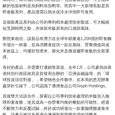
解的包裝材料及魚飼料添加劑等。而其中一大新增長點是其
即食飯系列，產品僅需以熱水或冷水沖泡即可食用。
這個新產品系列由公司的專利稻米處理技術製成，可大幅縮
短烹調時間之餘，亦保留米飯原有的口感與風味。
鄭照東相信，該新品有潛力在全球年銷量逾1,200億的即食麵
市場分一杯羹，並為消費者提供一款在風味、營養價值與成
本效益上，均優於預煮米、膨化米及微波爐即食飯的全新選
擇。
有好的產品，亦需要打通銷售渠道。去年1月，公司參與由香
港特別行政區政府及貿發局合辦的「亞洲金融論壇」的「環
球投資項目對接」，希望物色合作夥伴。在本局的悉尼辦事
處穿針引線下，公司認識了澳洲食品公司Gryph Holdings。
其後雙方洽談合作，探索以公司專利技術處理的米飯加入咖
哩和素食雞，使其成為一份營養均衡的餐點的可能性。經過
不斷努力和反覆試驗，終於成功研發出一款素咖哩雞速食米
飯，該產品被認為最適合澳洲和新西蘭市場的消費者。