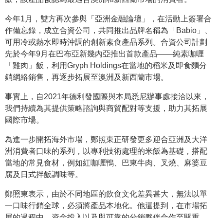
今年1月，雙方再次參與「亞洲金融論壇」，在活動上簽署合
作備忘錄，成立合資公司，共同推出品牌名稱為「Babio」、
可用冷或熱水即時沖調的創新素食產品系列。合資公司計劃
先於今年9月在巴布亞新幾內亞推出首款產品——純素咖喱
「雞肉」飯，利用Gryph Holdings在當地的稻米及即食麵分
銷網絡銷售，再逐步拓展至澳洲及新西蘭市場。
事實上，自2021年德利發國際與本局悉尼辦事處接洽以來，
我們持續為其提供策略諮詢與商貿配對等支援，助力其拓展
國際市場。
為進一步開拓海外市場，鄭照東正研發更多迎合亞洲及大洋
洲消費者口味的系列，以專利技術處理的米飯為基礎，搭配
當地的常見食材，例如紅咖喱鴨、巴東牛肉、叉燒、麻婆豆
腐及日式拌飯調味等。
鄭照東表示，由於不同地區的飲食文化差異甚大，無法以單
一口味行銷全球，必須將產品本地化。他還提到，在市場拓
展的過程中，資金投入以及與可靠的分銷夥伴合作至關重