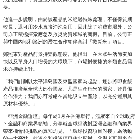
要。
他進一步說明，由於該產品的米經過特殊處理，不僅保質期
較長，還可用冷水直接沖泡食用，因此除了消費市場外，公
司亦正積極探索應急及救災物資領域的商機。目前，公司正
與中國內地和澳洲的潛在合作夥伴商討「救災米」項目。
鄭照東對產品前景持樂觀態度。他指出，在大眾生活節奏加
快以及單身人口增長的大環境下，市場對便捷的米類食品需
求亦持續上升。
「我們計劃以太平洋島國及東盟國家為起點，逐步將即食飯
產品推廣至全球大部分國家。凡是生產稻米的國家，皆具備
合作潛力；我們亦可考慮在當地設立生產線，以充分運用其
原材料優勢。」
「亞洲金融論壇」每年於1月在香港舉行，滙聚來自全球政府
丶金融和商業界領袖，分享就全球經濟對亞洲金融和商業界
帶來機會和挑戰的真知灼見。「環球投資項目對接」為活動
的一大亮點，就資金和投資項目作出配對，參與者可與來自