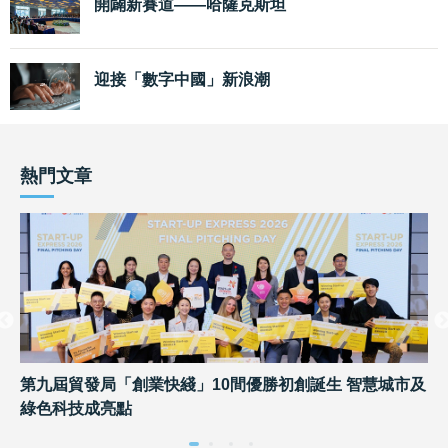
開闢新賽道——哈薩克斯坦
迎接「數字中國」新浪潮
熱門文章
第九屆貿發局「創業快綫」10間優勝初創誕生 智慧城市及
2
綠色科技成亮點
出