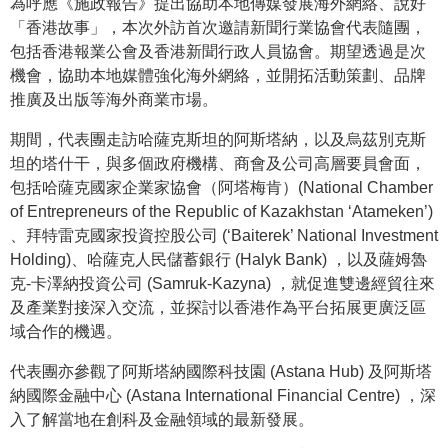
為呼應《施政報告》提出協助本地傳媒發展海外網絡、說好
「香港故事」，本次外訪首次邀請新聞行業協會代表隨團，
包括香港報業公會及香港新聞行政人員協會。期望透過是次
機會，協助本地媒體強化海外網絡，並開拓活動策劃、品牌
推廣及出版等海外商業市場。
期間，代表團走訪哈薩克斯坦的阿斯塔納，以及烏茲別克斯
坦的塔什干，與多個政府機構、商會及公司高層要員會面，
包括哈薩克國家企業家協會（阿塔梅肯）(National Chamber
of Entrepreneurs of the Republic of Kazakhstan ‘Atameken’)
、拜特雷克國家投資控股公司 (‘Baiterek’ National Investment
Holding)、哈薩克人民儲蓄銀行 (Halyk Bank) ，以及薩姆魯
克-卡澤納投資公司 (Samruk-Kazyna) ，就促進雙邊經貿往來
及產業對接深入交流，並探討以香港作為平台拓展更廣泛區
域合作的機遇。
代表團亦參觀了阿斯塔納國際科技園 (Astana Hub) 及阿斯塔
納國際金融中心 (Astana International Financial Centre) ，深
入了解當地在創科及金融領域的最新發展。