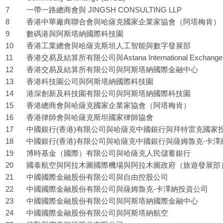
7
一帶一路總商會與 JINGSH CONSULTING LLP
8
香港中華廠商聯合會與哈薩克國家企業家協會（阿塔梅肯）
9
數碼港與阿斯塔納國際科技園
10
香港工業總會與哈薩克斯坦人工智能與數字發展部
11
香港交易及結算所有限公司與Astana International Exchange 
12
香港交易及結算所有限公司與阿斯塔納國際金融中心
13
香港科技園公司與阿斯塔納國際科技園
14
港深創新及科技園有限公司與阿斯塔納國際科技園
15
香港總商會與哈薩克國家企業家協會（阿塔梅肯）
16
香港律師會與哈薩克斯坦國家律師協會
17
中國銀行(香港)有限公司與哈薩克中國銀行與拜特雷克國家
18
中國銀行(香港)有限公司與哈薩克中國銀行與薩姆魯克-卡澤
19
博時基金（國際）有限公司與哈薩克人民儲蓄銀行
20
國泰航空與阿拉木圖國際機場與阿拉木圖政府（旅遊發展部
21
中國國際金融股份有限公司與自由控股公司
22
中國國際金融股份有限公司與薩姆魯克-卡澤納投資公司
23
中國國際金融股份有限公司與阿斯塔納國際金融中心
24
中國國際金融股份有限公司與阿斯塔納航空