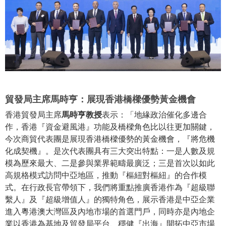
貿發局主席馬時亨：展現香港橋樑優勢黃金機會
香港貿發局主席
馬時亨教授
表示：「地緣政治催化多邊合
作，香港『資金避風港』功能及橋樑角色比以往更加關鍵，
今次商貿代表團是展現香港橋樑優勢的黃金機會，『將危機
化成契機』。是次代表團具有三大突出特點：一是人數及規
模為歷來最大、二是參與業界範疇最廣泛；三是首次以如此
高規格模式訪問中亞地區，推動『樞紐對樞紐』的合作模
式。在行政長官帶領下，我們將重點推廣香港作為『超級聯
繫人』及『超級增值人』的獨特角色，展示香港是中亞企業
進入粵港澳大灣區及內地市場的首選門戶，同時亦是內地企
業以香港為基地及貿發局平台、穩健『出海』開拓中亞市場