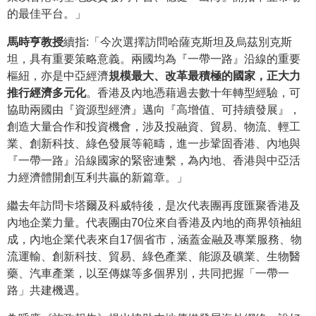
的最佳平台。」
馬時亨教授
續指:「今次選擇訪問哈薩克斯坦及烏茲別克斯
坦，具有重要策略意義。兩國均為『一帶一路』沿線的重要
樞紐，亦是中亞經濟
規模最大、改革最積極的國家，正大力
推行經濟多元化
。香港及內地憑藉過去數十年轉型經驗，可
協助兩國由『資源型經濟』邁向『高增值、可持續發展』，
創造大量合作和投資機會，涉及投融資、貿易、物流、輕工
業、創新科技、綠色發展等範疇，進一步鞏固香港、內地與
『一帶一路』沿線國家的緊密連繫，為內地、香港與中亞活
力經濟體開創互利共贏的新篇章。」
繼去年訪問卡塔爾及科威特後，是次代表團再度匯聚香港及
內地企業力量。代表團由70位來自香港及內地的商界領袖組
成，內地企業代表來自17個省市，涵蓋金融及專業服務、物
流運輸、創新科技、貿易、綠色產業、能源及礦業、生物醫
藥、汽車產業，以至傳媒等多個界別，共同把握「一帶一
路」共建機遇。