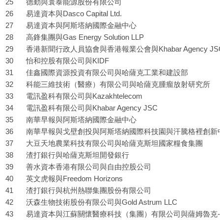
25
德勤與寰泰能源股份有限公司
26
易達資本與Dasco Capital Ltd.
27
易達資本與阿斯塔納國際金融中心
28
高鋒集團與Gas Energy Solution LLP
29
香港新聞行政人員協會與香港報業公會與Khabar Agency JS
30
怡和控股有限公司與KIDF
31
佳鑫國際資源投資有限公司與哈薩克工業和建設部
32
科能三維技術（醫療）有限公司與哈薩克腫瘤放射研究所
33
電訊盈科有限公司與Kazakhtelecom
34
電訊盈科有限公司與Khabar Agency JSC
35
南華早報與阿斯塔納國際金融中心
36
南華早報與戈壁創投與阿斯塔納國際科技園與汗騰格裡創新
37
大豆天地農業科技有限公司與哈薩克斯坦國家糧食集團
38
渣打銀行與哈薩克斯坦開發銀行
39
善水資本香港有限公司與自由控股公司
40
英文虎報與Freedom Horizons
41
渣打銀行與杭州熱聯集團股份有限公司
42
沃森生物技術股份有限公司與Gold Astrum LLC
43
易達資本與江蘇關懷醫療科技（集團）有限公司與薩姆魯克