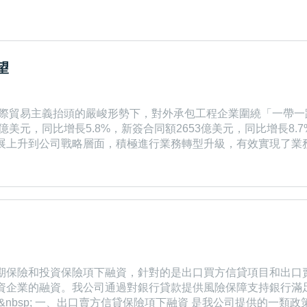
望
、國際貿易主義抬頭的嚴峻形勢下，對外承包工程企業圍繞「一帶
億美元，同比增長5.8%，新簽合同額2653億美元，同比增長8
展上升到公司戰略層面，積極進行業務轉型升級，有效實現了業
%，完成營業額855億美元，占同期總額的50.7%，主要合作領
期保險和投資保險項下融資，針對的是出口買方信貸項目和出口
資企業的融資。我公司通過對銀行貸款提供風險保障支持銀行滿