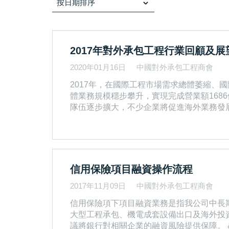
按日期排序
2017年對外承包工程行業回顧及展
2020年01月16日
中國對外承包工程商會
2017年，在國際工程市場需求總體萎縮
體業務規模穩步攀升，實現完成營業額1686
隊伍逐步擴大，不少企業將促進海外業務發
&nbsp; 2017年行業發展特點 一、從市場分佈來看，業務加速向「一帶一路」沿線國家集中 2017年，行業企業在「一帶一路」沿線國家市場新簽合同額
1443億美元，占同期新簽合同額的54.4
源、產業園區等。 亞�
信用保險項目融資操作流程
2017年11月09日
中國對外承包工程商會
信用保險項下項目融資業務是指我公司中長
大型工程承包、機電成套設備出口及海外投
議將銀行對相關企業的融資風險提供保障。 &nbsp; 一、出口賣方信貸保險項下融資 是我公司提供的一類政策性保險產品，它以擴大我國出口、保障企業