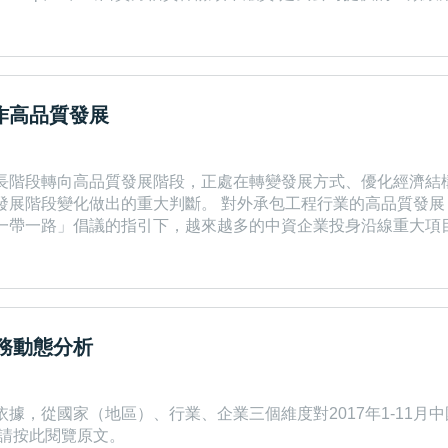
的出口方在商務合同項下應收的延付款損失承擔賠償責任。經我
進口方未按商務合同規定償還到期款項致使出口方無法獲得貨款
作高品質發展
長階段轉向高品質發展階段，正處在轉變發展方式、優化經濟結
程行業的高品質發展，離不開企業的高品質發展，而企業的高品
一帶一路」倡議的指引下，越來越多的中資企業投身沿線重大項
。 近年來，中國鐵建堅持「共商、共建、共用」基本原則，牢固樹立新
，深入推動理念創新、模式創新、管理創新，在參與「一帶一路
業務動態分析
據，從國家（地區）、行業、企業三個維度對2017年1-11月
了解行業情況，未經授權不得轉載或鏡像。 請按此閱覽原文。