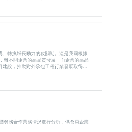
公司同意，出口方在將保單項下的賠償權益
歸還銀行貸款時，我公司根據《賠款權益轉
構、轉換增長動力的攻關期。這是我國根據
目建設，推動對外承包工程行業發展取得長
」重大項目建設上取得了歷史性突破，在推
中國勞務合作業務情況進行分析，供會員企業