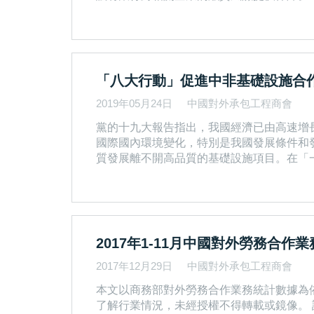
收匯為目的，對因政治風險或商業風險引起
轉讓給貸款銀行，可以向銀行申請融資。如
�
「八大行動」促進中非基礎設施合
2019年05月24日
中國對外承包工程商會
黨的十九大報告指出，我國經濟已由高速增
國際國內環境變化，特別是我國發展條件和發展階段變化做出的重大判斷。 對外承包工
質發展離不開高品質的基礎設施項目。在「
足進步。同時，在行業快速發展的過程中，各種挑戰、矛盾、風險開始逐漸顯現
發展理念，以打造高品質的基礎設施為目標
�
2017年1-11月中國對外勞務合作
2017年12月29日
中國對外承包工程商會
本文以商務部對外勞務合作業務統計數據為依