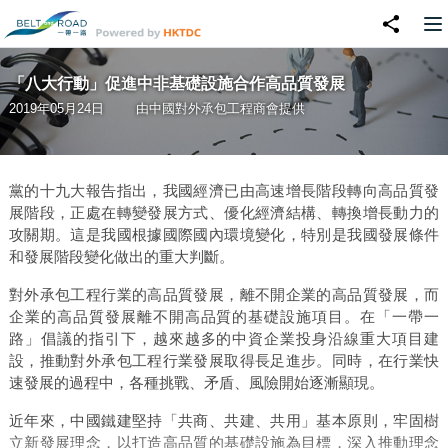
「八大行動」促進中非基礎設施合作高品質發展
2019年05月24日
由
中國對外承包工程商會
提供
黨的十九大報告指出，我國經濟已由高速增長階段轉向高品質發
展階段，正處在轉變發展方式、優化經濟結構、轉換增長動力的
攻關期。這是我國根據國際國內環境變化，特別是我國發展條件
和發展階段變化做出的重大判斷。
對外承包工程行業的高品質發展，離不開企業的高品質發展，而
企業的高品質發展離不開高品質的基礎設施項目。在「一帶一
路」倡議的指引下，越來越多的中資企業投身沿線重大項目建
設，推動對外承包工程行業發展取得長足進步。同時，在行業快
速發展的過程中，各種挑戰、矛盾、風險開始逐漸顯現。
近年來，中國鐵建堅持「共商、共建、共用」基本原則，牢固樹
立新發展理念，以打造高品質的基礎設施為目標，深入推動理念