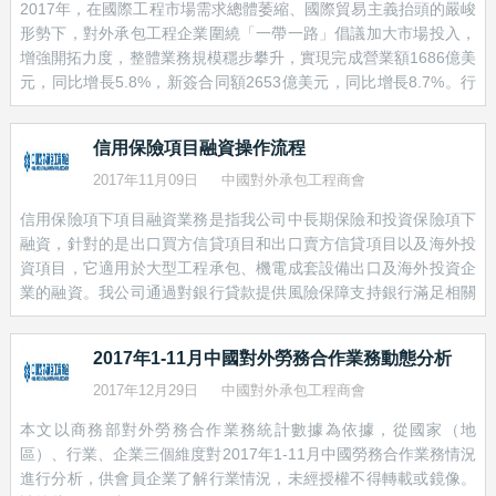
納米比亞等30多個非洲國家，尼泊爾、沙特、蒙古、阿曼等10多
2017年，在國際工程市場需求總體萎縮、國際貿易主義抬頭的嚴峻
個亞洲國家，以及部分南美、歐洲國家的鐵路網規劃，先後參與
形勢下，對外承包工程企業圍繞「一帶一路」倡議加大市場投入，
了印度德里至金奈高鐵、中吉烏鐵路、中蒙俄鐵路、中尼鐵路、
增強開拓力度，整體業務規模穩步攀升，實現完成營業額1686億美
中朝鐵路等重大專案的前期規劃研究，通過成功實施安哥拉本格
元，同比增長5.8%，新簽合同額2653億美元，同比增長8.7%。行
拉鐵路、亞吉鐵路、奈及利亞阿卡鐵路、塔吉克斯坦瓦亞鐵路，
業企業「走出去」積極性不斷提升，隊伍逐步擴大，不少企業將促
成功帶動中國的機車車輛、施工裝備、建築材料「走出去」。以
進海外業務發展上升到公司戰略層面，積極進行業務轉型升級，有
信用保險項目融資操作流程
亞吉鐵路為例，中國鐵建成功帶動近4億美元的中國機械設備、通
效實現了業務發展，國際影響力得到了不斷提升。 &nbsp; 2017年
信及四電設備、建築材料的出口，使中國鐵路建設標準走進東非
行業發展特點 一、從市場分佈來看，業務加速向「一帶一路」沿線
2017年11月09日
中國對外承包工程商會
大地。
國家集中 2017年，行業企業在「一帶一路」沿線國家市場新簽合
信用保險項下項目融資業務是指我公司中長期保險和投資保險項下
同額1443億美元，占同期新簽合同額的54.4%，完成營業額855億
融資，針對的是出口買方信貸項目和出口賣方信貸項目以及海外投
美元，占同期總額的50.7%，主要合作領域涉及互聯互通和基礎設
資項目，它適用於大型工程承包、機電成套設備出口及海外投資企
施建設、產能合作、能源、產業園區等。 亞�
注重協同合作，抱團出海
業的融資。我公司通過對銀行貸款提供風險保障支持銀行滿足相關
企業項目融資需求或通過賠款轉讓協議將銀行對相關企業的融資風
打造高品質的基礎設施，需要整合規劃、勘察、設計、施工、監
險提供保障。 &nbsp; 一、出口賣方信貸保險項下融資 是我公司提
理、運營、維護等各環節的優質資源，需要金融、工程承包、勘
2017年1-11月中國對外勞務合作業務動態分析
供的一類政策性保險產品，它以擴大我國出口、保障企業收匯為目
察設計、裝備製造、運營維護等各類型企業的協同合作。當前，
的，對因政治風險或商業風險引起的出口方在商務合同項下應收的
2017年12月29日
中國對外承包工程商會
企業抱團出海、聯合出海，以產業鏈集成形式「走出去」已成為
延付款損失承擔賠償責任。經我公司同意，出口方在將保單項下的
一種新的發展趨勢。中國鐵建將產業鏈集成能力、資源整合能力
本文以商務部對外勞務合作業務統計數據為依據，從國家（地
賠償權益轉讓給貸款銀行，可以向銀行申請融資。如進口方未按商
視為自身的核心競爭力，致力於整合基礎設施產業鏈各環節的優
區）、行業、企業三個維度對2017年1-11月中國勞務合作業務情況
務合同規定償還到期款項致使出口方無法獲得貨款歸還銀行貸款
質資源，注重加強與我國金融機構、兄弟企業優勢互補、協同合
進行分析，供會員企業了解行業情況，未經授權不得轉載或鏡像。
時，我公司根據《賠款權益轉�
作，在產業協同、產融結合等方面進行了一系列有益嘗試，取得