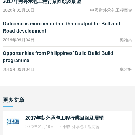
2017年對外承包工程行業回顧及展望
尼泊爾武警學院榮獲我國援外領域最高獎——「優質工程」榮譽
稱號，被尼泊爾政府譽為開創該國建築史的「里程碑工程」。
2020年01月16日
中國對外承包工程商會
Outcome is more important than output for Belt and
Road development
從規劃環節佔據先機
2019年09月04日
奧雅納
從規劃環節著手，幫助所在國制定基礎設施發展規劃，是掌握專
案跟蹤承攬主動權、主動創造專案的現實需要，是帶動中國標
Opportunities from Philippines’ Build Build Build
準、中國裝備、中國產品「走出去」的有效途徑。同時，幫助所
programme
在國制定基礎設施發展規劃，能夠促使所在國提升科學發展意
2019年09月04日
奧雅納
識，增強規劃發展能力，科學、合理地推進本國基礎設施建設。
應該說，在規劃環節開展合作，發展中國家有需求，中國企業有
意願，是建立在自願、平等、互利基礎上的一種行之有效的合作
方式。近年來，中國鐵建結合國外業主需求，適應行業發展趨
勢，積極參與海外國別綜合交通規劃研究以及重大項目前期規劃
更多文章
研究，力爭在產業鏈高端和專案運作前期把握主動權，力爭通過
規劃先行，帶動中國標準、中國裝備、中國產品「走出去」，進
而降低專案實施風險，提高專案建設效率。
2017年對外承包工程行業回顧及展望
2020年01月16日
中國對外承包工程商會
中國鐵建先後參與了奈及利亞、衣索比亞、安哥拉、塞內加爾、