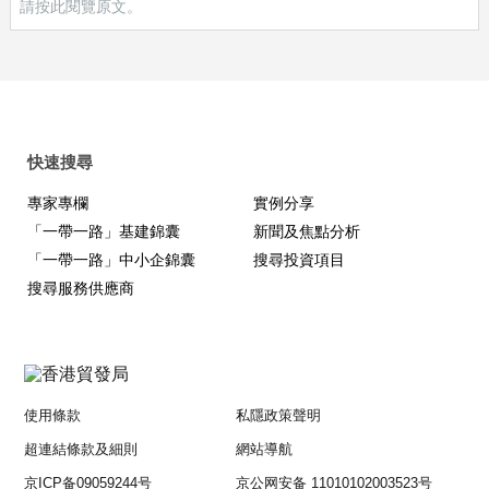
請按此閱覽原文。
了顯著效果。
近年來，中國鐵建整合系統內外設計、施工優質資源，與中國金
融機構、中資企業協同合作，高品質地建成了土耳其安伊高鐵二
期項目。中國鐵建與中國中車、北京鐵路局合作，再次贏得沙特
麥加輕軌項目的運營合同，並且圓滿完成了2018年的朝覲運營任
務，創造了7天累計運送朝覲者300多萬人次的海外運營新記錄。
快速搜尋
中國鐵建與中國進出口銀行、中諮公司、鐵三院、中國中鐵、中
專家專欄
實例分享
國中車等單位合作，全面參與了亞吉鐵路的投資、建設以及運營
維護，樹立起了央企優勢互補、抱團出海的合作典範。
「一帶一路」基建錦囊
新聞及焦點分析
「一帶一路」中小企錦囊
搜尋投資項目
搜尋服務供應商
探索投建營一體化
投建營一體化將承包商的傳統業務向前期的投資以及後期的運營
維護環節延伸，解決了業主的資金困擾和後期運營維護難題，有
助於企業拓展盈利空間、融入當地發展、提升可持續經營能力，
使用條款
私隱政策聲明
有助於增強當地經濟內生發展動力和造血能力，是新形勢下對外
超連結條款及細則
網站導航
承包工程行業轉變發展方式、實現可持續發展的重要選擇。近年
來，中國鐵建結合國際工程承包市場形勢變化，從海外業務轉型
京ICP备09059244号
京公网安备 11010102003523号