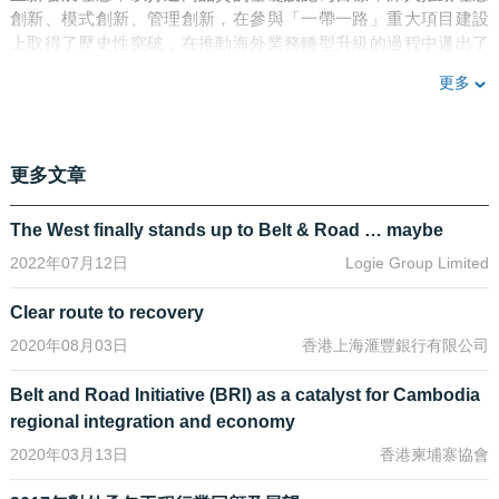
創新、模式創新、管理創新，在參與「一帶一路」重大項目建設
上取得了歷史性突破，在推動海外業務轉型升級的過程中邁出了
堅實步伐，在探索企業、行業高品質發展方面做出了有益嘗試。
更多
樹立高品質的建設理念
更多文章
項目建設品質關係著項目功能的發揮，關係著企業的品牌形象，
是企業立足市場、可持續發展的前提和基礎。經過國內大規模基
The West finally stands up to Belt & Road … maybe
礎設施建設的洗禮，中國建築企業的品質意識、管理水準達到了
2022年07月12日
Logie Group Limited
一個新的高度。與此同時，一些發展中國家由於所處的發展階段
不同，在工程建設領域的品質管控體系還不夠完善，建設管理水
Clear route to recovery
準還有很大的提升空間。在參與上述國家的專案建設中，中國鐵
建本著真、實、親、誠的理念，始終站在所在國發展角度，為所
2020年08月03日
香港上海滙豐銀行有限公司
在國政府、專案業主著想，不急功近利，不做「一錘子買賣」，
以打造高品質、可持續的基礎設施為目標，注重與所在國分享中
Belt and Road Initiative (BRI) as a catalyst for Cambodia
國的建造技術與管理經驗，嚴格堅守企業底線和管理標準，強化
regional integration and economy
源頭管控和程序控制，確保了工程建設的高品質、高標準、高效
2020年03月13日
香港柬埔寨協會
率。近年來，公司承建的奈及利亞阿卡鐵路、衣索比亞阿瓦薩工
業園、瓦魯阿圖體育場被評為ENR「全球最佳工程獎」，承建的