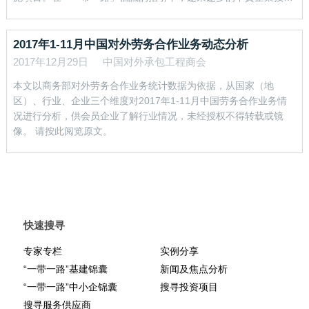
沿線重大項目建設，推動對外承包工程行業發展取得長足進步。同
時，在行業快速發展的過程中，各種挑戰、矛盾、風險開始逐漸顯
現。 近年來，中國鐵建堅持「共商、共建、共用」基本原則，牢固
2017年1-11月中国对外劳务合作业务动态分析
樹立新發展理念，以打造高品質的基礎設施為目標，深入推動理念
2017年12月29日
中国对外承包工程商会
創新、模式創新、管理創新，在參與「一帶一路」重大項目建設上
本文以商务部对外劳务合作业务统计数据为依据，从国家（地
取得了歷史性突破，在推�
区）、行业、企业三个维度对2017年1-11月中国劳务合作业务情
况进行分析，供会员企业了解行业情况，未经授权不得转载或镜
像。 请按此阅览原文。
快速搜寻
专家专栏
实例分享
“一带一路”基建锦囊
新闻及焦点分析
“一带一路”中小企锦囊
搜寻投资项目
搜寻服务供应商