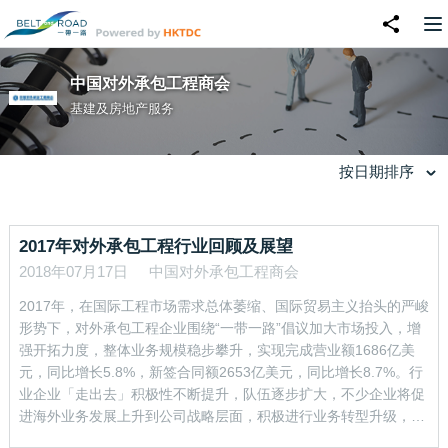
中国对外承包工程商会
基建及房地产服务
按日期排序
2017年对外承包工程行业回顾及展望
2018年07月17日
中国对外承包工程商会
2017年，在国际工程市场需求总体萎缩、国际贸易主义抬头的严峻
形势下，对外承包工程企业围绕“一带一路”倡议加大市场投入，增
强开拓力度，整体业务规模稳步攀升，实现完成营业额1686亿美
元，同比增长5.8%，新签合同额2653亿美元，同比增长8.7%。行
业企业「走出去」积极性不断提升，队伍逐步扩大，不少企业将促
进海外业务发展上升到公司战略层面，积极进行业务转型升级，有
效实现了业务发展，国际影响力得到了不断提升。 &nbsp; 2017年