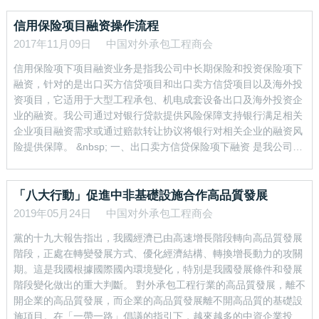
行业发展特点 一、从市场分布来看，业务加速向“一带一路”沿线国
家集中 2017年，行业企业在“一带一路”沿线国家市场新签合同额
信用保险项目融资操作流程
1443亿美元，占同期新签合同额的54.4%，完成营业额855亿美
2017年11月09日
中国对外承包工程商会
元，占同期总额的50.7%，主要合作领域涉及互联互通和基础设施
信用保险项下项目融资业务是指我公司中长期保险和投资保险项下
建设、产能合作、能源、产业园区等。 亚�
融资，针对的是出口买方信贷项目和出口卖方信贷项目以及海外投
资项目，它适用于大型工程承包、机电成套设备出口及海外投资企
业的融资。我公司通过对银行贷款提供风险保障支持银行满足相关
企业项目融资需求或通过赔款转让协议将银行对相关企业的融资风
险提供保障。 &nbsp; 一、出口卖方信贷保险项下融资 是我公司提
供的一类政策性保险产品，它以扩大我国出口、保障企业收汇为目
的，对因政治风险或商业风险引起的出口方在商务合同项下应收的
延付款损失承担赔偿责任。经我公司同意，出口方在将保单项下的
「八大行動」促進中非基礎設施合作高品質發展
赔偿权益转让给贷款银行，可以向银行申请融资。如进口方未按商
2019年05月24日
中国对外承包工程商会
务合同规定偿还到期款项致使出口方无法获得货款归还银行贷款
黨的十九大報告指出，我國經濟已由高速增長階段轉向高品質發展
时，我公司根据《赔款权益转�
階段，正處在轉變發展方式、優化經濟結構、轉換增長動力的攻關
期。這是我國根據國際國內環境變化，特別是我國發展條件和發展
階段變化做出的重大判斷。 對外承包工程行業的高品質發展，離不
開企業的高品質發展，而企業的高品質發展離不開高品質的基礎設
施項目。在「一帶一路」倡議的指引下，越來越多的中資企業投身