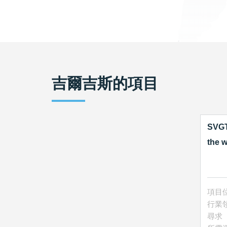
吉爾吉斯
的項目
SVGT
the w
項目
行業
尋求