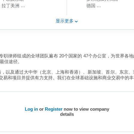
拉丁美洲
德国
中东
匈牙利
北美
日本
显示更多
東北亞
波兰
南亚洲
卡塔尔
东南亚
沙特阿拉伯
西欧
阿拉伯联合酋长国
中国内地
美国
 名专职律师组成的全球团队遍布 20个国家的 47个办公室，为世界
中亚洲
中国内地
最佳途径。
香港
局，以及通过大中华（北京、上海和香港）、新加坡、首尔、东京、
施交易和项目并提供有力支持。我们在全球基础设施和商业交易中的
Log in
or
Register
now to view company
details