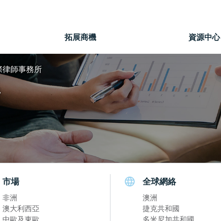
」
拓展商機
資源中心
際律師事務所
所
市場
全球網絡
非洲
澳洲
澳大利西亞
捷克共和國
中歐及東歐
多米尼加共和國