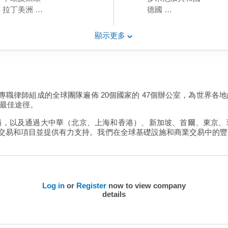
拉丁美洲
德國
中東
匈牙利
北美
日本
顯示更多
東北亞
波蘭
南亞洲
卡塔爾
東南亞
沙特阿拉伯
西歐
阿拉伯聯合酋長國
中國內地
美國
 名專職律師組成的全球團隊遍佈 20個國家的 47個辦公室，為世界
中亞洲
中國內地
的最佳途徑。
香港
局，以及通過大中華（北京、上海和香港）、新加坡、首爾、東京、
施交易和項目並提供有力支持。我們在全球基礎設施和商業交易中的
Log in
or
Register
now to view company
details