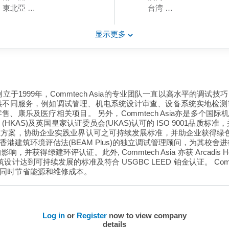
東北亞
台湾
澳大利西亚
菲律宾
香港
新加坡
显示更多
泰国
越南
日本
南韩
澳洲
锋。创立于1999年，Commtech Asia的专业团队一直以高水平
供不同服务，例如调试管理、机电系统设计审查、设备系统实地检
乐及医疗相关项目。 另外，Commtech Asia亦是多个国际机构的
(HKAS)及英国皇家认证委员会(UKAS)认可的 ISO 9001品质标准
方案，协助企业实践业界认可之可持续发展标准，并助企业获得绿色建筑
筑环境评估法(BEAM Plus)的独立调试管理顾问，为其校舍进行调试
绿建环评认证。此外, Commtech Asia 亦获 Arcadis Ho
到可持续发展的标准及符合 USGBC LEED 铂金认证。 Commtech
同时节省能源和维修成本。
Log in
or
Register
now to view company
details