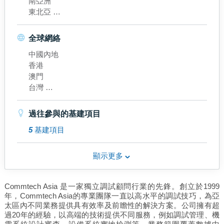
南亞洲
東北亞
澳大利西亞
香港
全球網絡
中國內地
香港
澳門
台灣
菲律賓
新加坡
過往參與的基建項目
泰國
5
基建項目
越南
日本
南韓
顯示更多
澳洲
Commtech Asia 是一家獨立調試顧問行業的先鋒。創立於1999
年，Commtech Asia的專業團隊一直以高水平的調試技巧，為亞
太區內不同業務提供具有效率及前瞻性的解決方案。公司擁有超
過20年的經驗，以高端的技術提供不同服務，例如調試管理、機