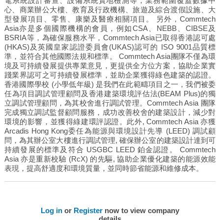
電系統設計審查、設備系統實地檢測等，業務範圍覆蓋數據中
心、商業辦公大樓、教育及行政機構、旅遊及綜合渡假設施、大
型發展項目、零售、康樂及醫療相關項目。 另外，Commtech
Asia亦是多個國際機構的會員，例如CSA、NEBB、CIBSE及
BSRIA等，為確保服務水平，Commtech Asia已取得香港認可處
(HKAS)及英國皇家認證委員會(UKAS)認可的 ISO 9001品質標
準，並符合其他國際法規和標準。 Commtech Asia團隊不僅為環
境及可持續發展提供專業意見，更提供全方位方案，協助企業實
踐業界認可之可持續發展標準，並助企業獲得綠色建築的認證。
香港國際學校 (小學低年級) 是我們在此範疇項目之一，我們被委
任為項目調試管理顧問及香港建築環境評估法(BEAM Plus)的獨
立調試管理顧問，為其校舍進行調試管理。Commtech Asia 團隊
完成獨立調試監督顧問服務，成功改善校舍的建築設計，減少對
環境的影響，並獲得綠建環評認證。此外, Commtech Asia 亦獲
Arcadis Hong Kong委任為能源與環境設計先導 (LEED) 調試顧
問，為其辦公室大樓進行調試管理, 確保辦公室的建築設計達到可
持續發展的標準及符合 USGBC LEED 鉑金認證。 Commtech
Asia 亦是重新校驗 (RcX) 的先驅, 協助企業優化建築的能源效能
表現，提高舒適度和環境質量，並同時節省能源和維修成本。
Log in
or
Register
now to view company
details