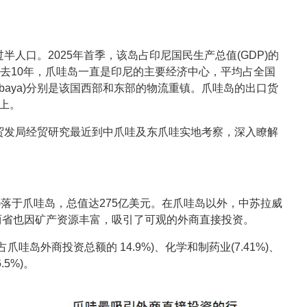
人口。2025年首季，该岛占印尼国民生产总值(GDP)的
。过去10年，爪哇岛一直是印尼的主要经济中心，平均占全国
Surabaya)分别是该国西部和东部的物流重镇。爪哇岛的出口货
以上。
贸发局经贸研究最近到中爪哇及东爪哇实地考察，深入瞭解
8%)落于爪哇岛，总值达275亿美元。在爪哇岛以外，中苏拉威
h Maluku)两省也因矿产资源丰富，吸引了可观的外商直接投资。
岛外商投资总额的 14.9%)、化学和制药业(7.41%)、
5%)。