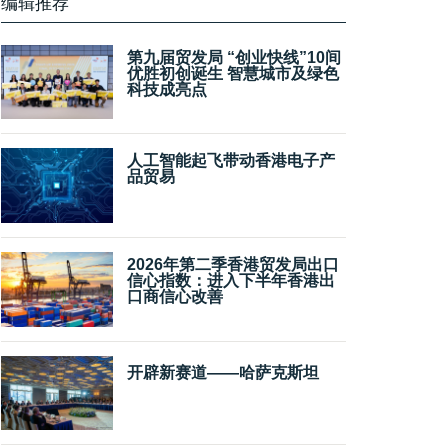
编辑推荐
第九届贸发局 “创业快线”10间
优胜初创诞生 智慧城市及绿色
科技成亮点
人工智能起飞带动香港电子产
品贸易
2026年第二季香港贸发局出口
信心指数：进入下半年香港出
口商信心改善
开辟新赛道——哈萨克斯坦