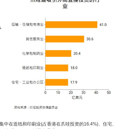
集中在造纸和印刷业(占香港在爪哇投资的16.4%)、住宅、