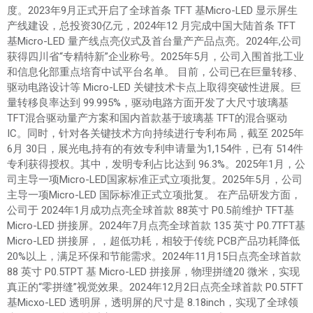
度。2023年9月正式开启了全球首条 TFT 基Micro-LED 显示屏生
产线建设，总投资30亿元，2024年12 月完成中国大陆首条 TFT
基Micro-LED 量产线点亮仪式及首台量产产品点亮。2024年,公司
获得四川省“专精特新”企业称号。2025年5月，公司入围首批工业
和信息化部重点培育中试平台名单。 目前，公司已在巨量转移、
驱动电路设计等 Micro-LED 关键技术卡点上取得突破性进展。巨
量转移良率达到 99.995%，驱动电路方面开发了大尺寸玻璃基
TFT混合驱动量产方案和国内首款基于玻璃基 TFT的混合驱动
IC。同时，针对各关键技术方向持续进行专利布局，截至 2025年
6月 30日，展光电,持有的有效专利申请量为1,154件，已有 514件
专利获得授权。其中，发明专利占比达到 96.3%。2025年1月，公
司主导一项Micro-LED国家标准正式立项批复。2025年5月，公司
主导一项Micro-LED 国际标准正式立项批复。 在产品研发方面，
公司于 2024年1月成功点亮全球首款 88英寸 P0.5前维护 TFT基
Micro-LED 拼接屏。2024年7月点亮全球首款 135 英寸 P0.7TFT基
Micro-LED 拼接屏，，超低功耗，相较于传统 PCB产品功耗降低
20%以上，满足环保和节能需求。2024年11月15日点亮全球首款
88 英寸 P0.5TPT 基 Micro-LED 拼接屏，物理拼缝20 微米，实现
真正的“零拼缝”视觉效果。2024年12月2日点亮全球首款 P0.5TFT
基Micxo-LED 透明屏，透明屏的尺寸是 8.18inch，实现了全球领