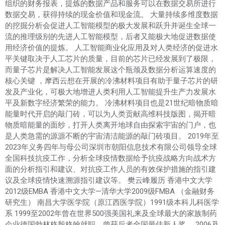
组织的财务报表，提炼的数据产品和服务可以在数据交易所进行
数据交易，获得持续的现金价值和现金流。 大量持续多维度数据
的挖掘分析会促进人工智能模型的极大发展和跃升并诞生全球一
流的推理级别的先进人工智能模型，后者又能极大地促进数据使
用经济价值的提炼。 人工智能商业化应用及对人类经济的促进水
平关键取决于人工芯片的质量，目前的芯片已经发展到了极限，
而量子芯片是解决人工智能发展这个瓶颈及数据分析运算速度的
核心关键 ，摩西云想在开展的冷沸材料项目有助于量子芯片的研
发及产业化，可极大地增进人类利用人工智能提升生产力发展水
平及新数字经济繁荣的能力。 冷沸材料项目也是21世纪暗物质暗
能量时代开启的敲门砖，可以为人类贡献高维科技版图，揭开暗
物质暗能量的面纱，打开人类离开地球自由探索宇宙的门户，也
是人类急需的源源不断的宇宙清洁能源的敲门砖项目。 2019年至
2023年义务四年与母公司深圳市朝阳信息技术有限公司领导全球
全国科技抗疫工作，分析全球疫情数据给予抗疫战略方向战术方
面的分析指引和建议、对抗疫工作人员的有效保护措施的指引建
议及全球疫情快速溯源指引建议等。 樊云峰履历 香港中文大学
2012级EMBA 香港中文大学—清华大学2009级FMBA （金融财务
研究生） 南昌大学医学院（原江西医学院）1991级本科儿科医学
系 1999至2002年曾在世界500强美国礼来及全球最大的家族制药
企业德国勃林格殷格翰就职，曾获后者全国最佳新人奖。 2006及