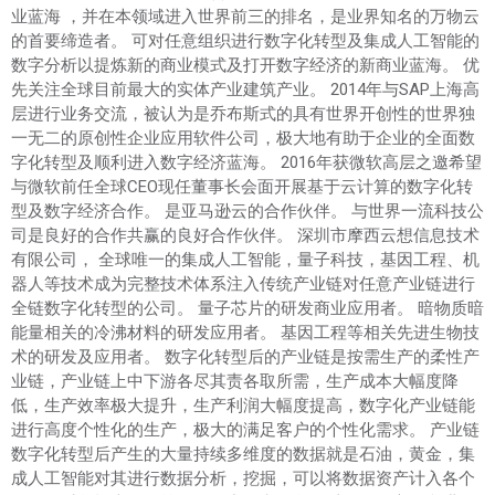
业蓝海 ，并在本领域进入世界前三的排名，是业界知名的万物云
的首要缔造者。 可对任意组织进行数字化转型及集成人工智能的
数字分析以提炼新的商业模式及打开数字经济的新商业蓝海。 优
先关注全球目前最大的实体产业建筑产业。 2014年与SAP上海高
层进行业务交流，被认为是乔布斯式的具有世界开创性的世界独
一无二的原创性企业应用软件公司，极大地有助于企业的全面数
字化转型及顺利进入数字经济蓝海。 2016年获微软高层之邀希望
与微软前任全球CEO现任董事长会面开展基于云计算的数字化转
型及数字经济合作。 是亚马逊云的合作伙伴。 与世界一流科技公
司是良好的合作共赢的良好合作伙伴。 深圳市摩西云想信息技术
有限公司， 全球唯一的集成人工智能，量子科技，基因工程、机
器人等技术成为完整技术体系注入传统产业链对任意产业链进行
全链数字化转型的公司。 量子芯片的研发商业应用者。 暗物质暗
能量相关的冷沸材料的研发应用者。 基因工程等相关先进生物技
术的研发及应用者。 数字化转型后的产业链是按需生产的柔性产
业链，产业链上中下游各尽其责各取所需，生产成本大幅度降
低，生产效率极大提升，生产利润大幅度提高，数字化产业链能
进行高度个性化的生产，极大的满足客户的个性化需求。 产业链
数字化转型后产生的大量持续多维度的数据就是石油，黄金，集
成人工智能对其进行数据分析，挖掘，可以将数据资产计入各个