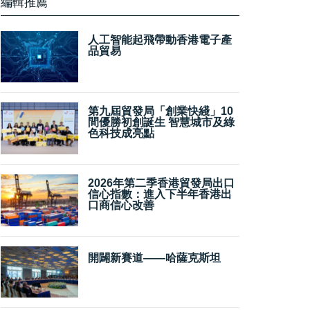
編輯推薦
人工智能起飛帶動香港電子產
品貿易
第九屆貿發局「創業快綫」10
間優勝初創誕生 智慧城市及綠
色科技成亮點
2026年第二季香港貿發局出口
信心指數：進入下半年香港出
口商信心改善
開闢新賽道——哈薩克斯坦