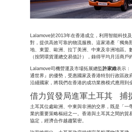
Lalamove於2013年在香港成立，利用智能
對，提供高效可靠的物流服務。這家港產「獨角獸
地、東盟、歐洲、拉丁美洲、中東及非洲地區。數據顯
（按閉環貨運總交易值計），錄得平均月活商戶約1
Lalamove司機營運及市場拓展總監
許家維
表示：
通世界』的優勢，受惠國家及香港特別行政區政
沿綫國家，將我們在香港的成功業務模式應用到
借力貿發局進軍土耳其 捕
土耳其位處歐洲、中東與非洲的交界，既是「一
業的重要策略樞紐之一。香港與土耳其之間的貿易於
協定，經濟合作越趨緊密。