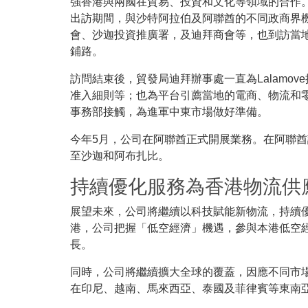
強香港與兩國在貿易、投資和文化等領域的合作。L
出訪期間，與沙特阿拉伯及阿聯酋的不同政商界
會、沙迦投資推廣署，及迪拜商會等，也到訪當
鋪路。
訪問結束後，貿發局迪拜辦事處一直為Lalamo
准入細則等；也為平台引薦當地的電商、物流和
事務部接觸，為進軍中東市場做好準備。
今年5月，公司在阿聯酋正式開展業務。在阿聯
至沙迦和阿布扎比。
持續優化服務為香港物流供
展望未來，公司將繼續以科技賦能新物流，持續
港，公司把握「低空經濟」機遇，參與本港低空
長。
同時，公司將繼續擴大全球的覆蓋，因應不同市
在印尼、越南、馬來西亞、泰國及菲律賓等東南