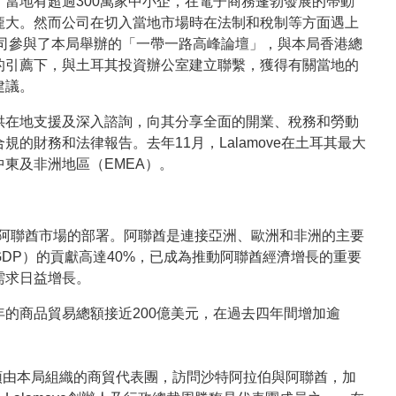
當地有超過300萬家中小企，在電子商務蓬勃發展的帶動
龐大。然而公司在切入當地市場時在法制和稅制等方面遇上
公司參與了本局舉辦的「一帶一路高峰論壇」，與本局香港總
的引薦下，與土耳其投資辦公室建立聯繫，獲得有關當地的
建議。
供在地支援及深入諮詢，向其分享全面的開業、稅務和勞動
的財務和法律報告。去年11月，Lalamove在土耳其最大
東及非洲地區（EMEA）。
中東阿聯酋市場的部署。阿聯酋是連接亞洲、歐洲和非洲的主要
DP）的貢獻高達40%，已成為推動阿聯酋經濟增長的重要
需求日益增長。
的商品貿易總額接近200億美元，在過去四年間增加逾
率領由本局組織的商貿代表團，訪問沙特阿拉伯與阿聯酋，加