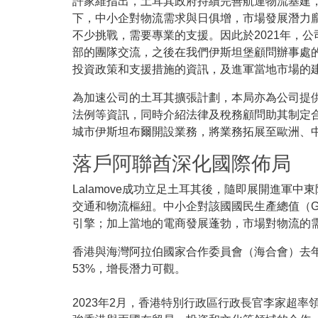
許家維指出，土耳其政府持續完善航運物流基建，
下，中小企對物流需求與日俱增，市場發展潛力
不少挑戰，需要專業的支援。因此於2021年，
部的團隊交流，之後在我們伊斯坦堡顧問辦事處
投資政策和支援措施的資訊，及進軍當地市場的
為加速公司的土耳其擴張計劃，本局亦為公司提
法例等資訊，同時介紹法律及稅務顧問助其制定合規
城市伊斯坦布爾開設業務，將業務拓展至歐洲、中
落戶阿聯酋深化國際佈局
Lalamove成功立足土耳其後，隨即展開進軍
交通和物流樞紐。中小企對該國國民生產總值（G
引擎；加上當地的電商發展蓬勃，市場對物流的
香港與海灣阿拉伯國家合作委員會（海合會）去年
53%，增長潛力可觀。
2023年2月，香港特別行政區行政長官李家超