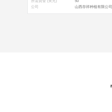
所需資金 (美元)
50
公司
山西存祥种植有限公