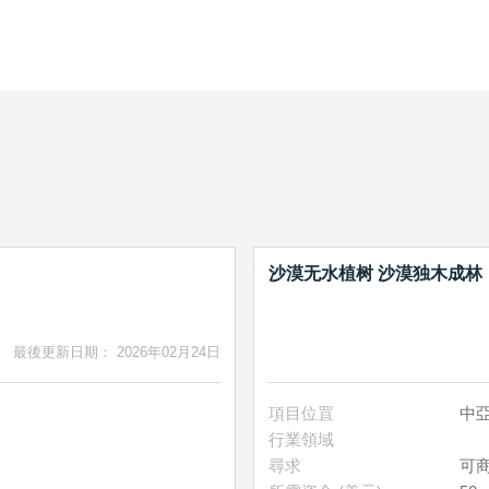
沙漠无水植树 沙漠独木成林
最後更新日期： 2026年02月24日
項目位罝
中亞
行業領域
尋求
可