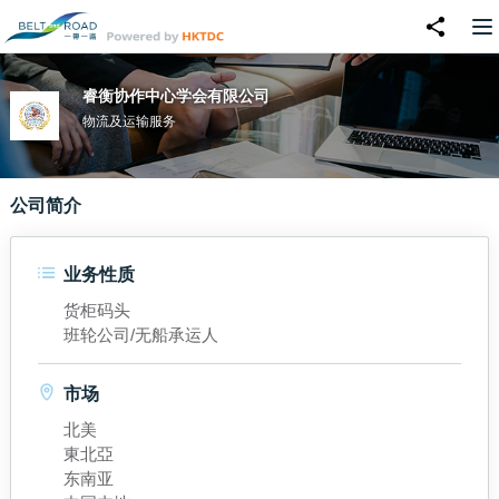
睿衡协作中心学会有限公司
物流及运输服务
公司简介
业务性质
货柜码头
班轮公司/无船承运人
市场
北美
東北亞
东南亚