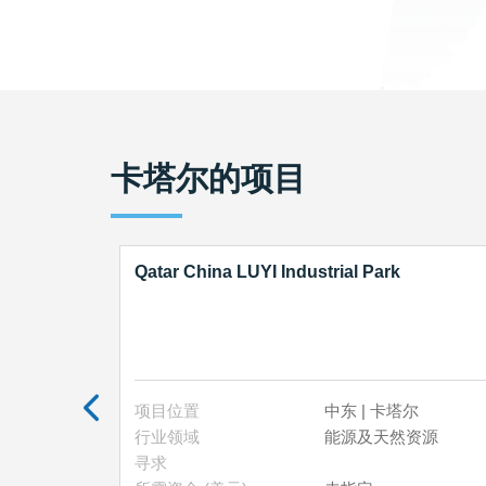
卡塔尔
的项目
Qatar China LUYI Industrial Park
6年02月24日
项目位置
中东 | 卡塔尔
行业领域
能源及天然资源
寻求