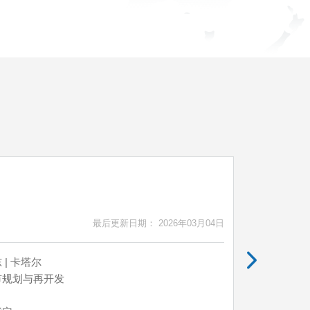
SEC/SPPC 
Power Plan
最后更新日期： 2026年03月04日
 | 卡塔尔
项目位置
市规划与再开发
行业领域
寻求