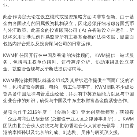
业。
此合作协定无论在设立模式或投资策略方面均非常创新。由于基
金由各国政府的附属投资机构设立，因此必须仔细考虑各国货币
与外汇政策。此基金的投资顾问公司 (IA) 在香港设立幷运作，所
以将采用香港法例作爲监管所有主要基金档的法律依据，涵盖面
包括内部合规以及投资顾问公司的日常运作。
KWM担任国开行在中国及香港的法律顾问。KWM提供一站式服
务，包括与主权单位谈判、进行离岸分析、协助重组及设立基
金、就监管合规与反垄断法提供谘询等。
KWM香港律师团队就基金组成及其后续运作提供全面而广泛的谘
询，包括证监会牌照、租约、劳工法等事宜。KWM团队不少成员
皆具备中国法律与普通法经验，幷拥有中英双语能力以及与中国
企业合作的知识，确保与中国及中东主权财富基金能紧密合作。
是项合作于2016年度「《金融时报》亚太创新律师奖」获颁授
「企业与商业法创新奖 (总部设于亚太区之律师事务所)」。KWM
团队由北京合伙人龚牧龙与北京/香港合伙人黄春光领导，幷由香
港的李帼孙以及北京的刘成、刘志刚、吴伟与唐英茂支援。