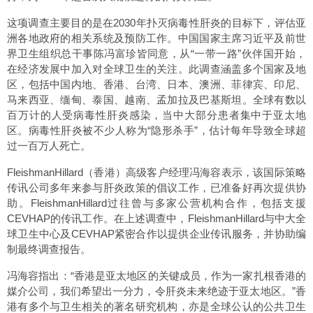
这项调查主要目的是在2030年扑灭病毒性肝炎的目标下，评估亚
洲各地政府的相关系统及预防工作。中国国家主席习近平及前世
界卫生组织总干事陈冯富珍皆同意，从“一带一路”伙伴国开始，
在经济发展中加入对全球卫生的关注。此调查涵盖多个国家及地
区，包括中国内地、香港、台湾、日本、澳洲、菲律宾、印尼、
马来西亚、缅甸、泰国、越南、孟加拉及巴基斯坦。全球有数以
百万计的人受病毒性肝炎感染，当中大部分患者集中于亚太地
区。病毒性肝炎被不少人称为“隐形杀手”，估计每年导致全球超
过一百万人死亡。
FleishmanHillard（香港）高级客户经理冯海容表示，该国际策略
传讯公司多年来参与肝炎政策的倡议工作，已准备好再次提供协
助。FleishmanHillard过往曾与多家公营机构合作，包括支援
CEVHAP的传讯工作。在上述调查中，FleishmanHillard与中大全
球卫生中心及CEVHAP紧密合作以提供企业传讯服务，并协助编
制最终调查报告。
冯海容指出：“香港是亚太地区的关键成员，作为一家扎根香港的
媒介公司，我们希望出一分力，令肝炎未来绝迹于亚太地区。”香
港有多个与卫生相关的著名研究机构，亦是全球公认的公共卫生