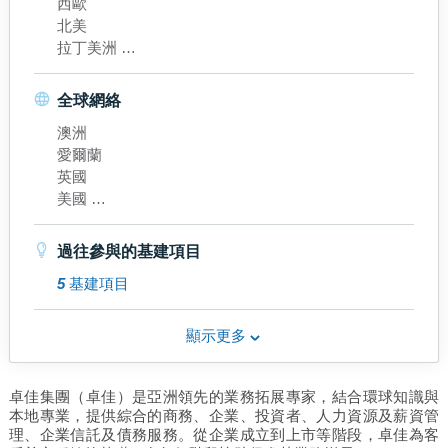
西歐
北美
拉丁美洲
南亞洲
東南亞
全球網絡
東北亞
澳洲
中國內地
愛爾蘭
香港
英國
美國
巴巴多斯
維京群島
過往參與的基建項目
開曼群島
5
基建項目
印度
印尼
馬來西亞
顯示更多
新加坡
泰國
卓佳集團（卓佳）是亞洲領先的業務拓展專家，結合環球知識與
越南
本地專業，提供綜合的商務、企業、投資者、人力資源及薪資管
日本
理、企業信託及債務服務。從企業成立到上市等階段，卓佳為客
南韓