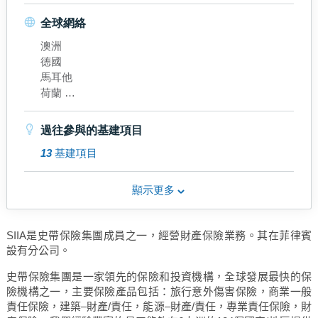
北美
拉丁美洲
全球網絡
南亞洲
澳洲
中亞洲
德國
東南亞
馬耳他
東北亞
荷蘭
中國內地
挪威
中東
西班牙
香港
過往參與的基建項目
瑞士
13
基建項目
英國
俄羅斯
斯洛伐克
顯示更多
土耳其
百慕達
加拿大
SIIA
是史帶保險集團成員之一，經營財產保險業務。其在菲律賓
美國
設有分公司。
阿根廷
史帶保險集團是一家領先的保險和投資機構，全球發展最快的保
巴西
險機構之一，主要保險產品包括：旅行意外傷害保險，商業一般
智利
責任保險，建築–財產
/
責任，能源–財產
/
責任，專業責任保險，財
香港