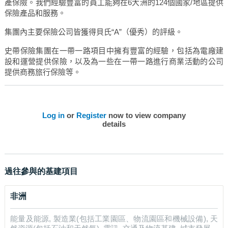
產保險。我們經驗豐富的員工能夠在
6
大洲的
124
個國家
/
地區提供
馬來西亞
保險產品和服務。
菲律賓
新加坡
集團內主要保險公司皆獲得貝氏“
A”
（優秀）的評級。
日本
史帶保險集團在一帶一路項目中擁有豐富的經驗，包括為電廠建
中國內地
設和運營提供保險，以及為一些在一帶一路進行商業活動的公司
提供商務旅行保險等。
Log in
or
Register
now to view company
details
過往參與的基建項目
非洲
能量及能源, 製造業(包括工業園區、物流園區和機械設備), 天