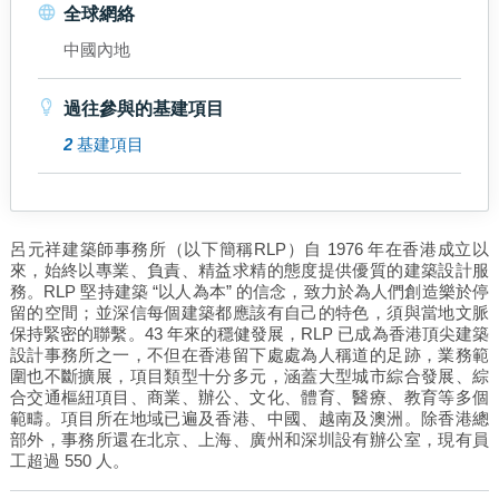
全球網絡
中國內地
過往參與的基建項目
2
基建項目
呂元祥建築師事務所（以下簡稱RLP）自 1976 年在香港成立以
來，始終以專業、負責、精益求精的態度提供優質的建築設計服
務。RLP 堅持建築 “以人為本” 的信念，致力於為人們創造樂於停
留的空間；並深信每個建築都應該有自己的特色，須與當地文脈
保持緊密的聯繫。43 年來的穩健發展，RLP 已成為香港頂尖建築
設計事務所之一，不但在香港留下處處為人稱道的足跡，業務範
圍也不斷擴展，項目類型十分多元，涵蓋大型城市綜合發展、綜
合交通樞紐項目、商業、辦公、文化、體育、醫療、教育等多個
範疇。項目所在地域已遍及香港、中國、越南及澳洲。除香港總
部外，事務所還在北京、上海、廣州和深圳設有辦公室，現有員
工超過 550 人。