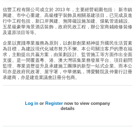
信豐工程有限公司成立於 2013 年，主要經營範圍包括： 新市鎮
興建、市中心重建、高級樓宇裝飾及相關基建項目，已完成及進
行中工程包括．新口岸興建、無障礙設施加建、煤氣管道鋪設、
五星級豪華海景酒店裝飾，政府民政工程，辦公室商鋪維修裝修
及還原項目等等。
企業以實踐專業服務為原則，以創新創業精神提升國民生活質素
為目標，為建設現代化城市努力不懈。本公司關注客戶的潛在福
求，主動提出共贏方案，由策劃設計、監管施工等方面作出全面
支援。是一間覆蓋粵、港、澳大灣區集業務發展平台、項目顧問
監理、專業資歷提升及承建施工團隊的新型一站式企業。而本公
司亦是政府民政署、屋宇署，中華燃氣，博愛醫院及仲量行註冊
承建商，亦是建造業議會註冊分包商。
Log in
or
Register
now to view company
details