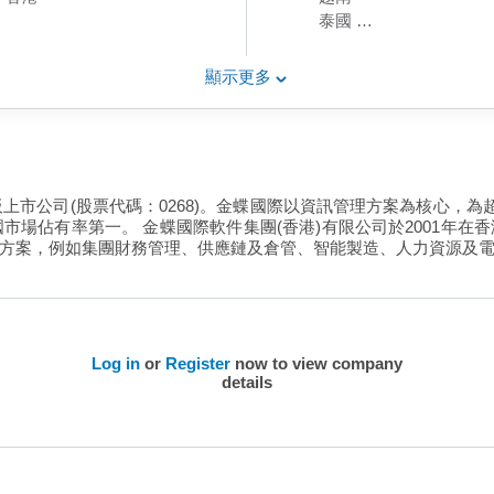
泰國
柬埔寨
菲律賓
顯示更多
印尼
中國內地
板上市公司(股票代碼：0268)。金蝶國際以資訊管理方案為核心，為
市場佔有率第一。 金蝶國際軟件集團(香港)有限公司於2001年
方案，例如集團財務管理、供應鏈及倉管、智能製造、人力資源及
Log in
or
Register
now to view company
details