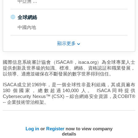
中亞洲
拉丁美洲
中東
全球網絡
北美
中國內地
東北亞
南亞洲
東南亞
顯示更多
西歐
中國內地
國際信息系統審計協會（ISACA®，isaca.org）為全球專業人士
香港
提供創新及世界級的知識、標准、網絡、資格認証和職業發展，
以領導、適應並確保在不斷發展的數字世界得到信任。
ISACA成立於1969年，是一個全球性非盈利組織，其成員遍布
180 個國家，總數超過140,000 人。 ISACA同時提供
Cybersecurity Nexus™ (CSX) – 綜合網絡安全資源，及COBIT®
-- 企業技術管治框架。
Log in
or
Register
now to view company
details