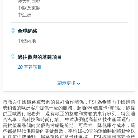
澳大利西亞
中歐及東歐
中亞洲
拉丁美洲
中東
全球網絡
北美
中國內地
東北亞
南亞洲
東南亞
過往參與的基建項目
西歐
10
基建項目
中國內地
香港
顯示更多
憑藉與中國鐵路運營商的良好合作關係，FSI 為希望向中國購買
或銷售的歐洲客戶提供一流的服務，超過350個皮卡和門點，除提
供亞歐西行服務外，還有歐亞的整箱和拼箱的東行班列，特別適
合汽車，高科技和時尚行業。 中歐班列從高新科技生產區運行，
高貨值產品傾向於優先考慮提前期、可靠性、降低庫存成本，這
些都是現代供應鏈的關鍵參數，平均18-19天的運輸時間將貨物送
到任何消費地點，鐵路運輸正是最佳選擇。 FSI 採用最高安全標