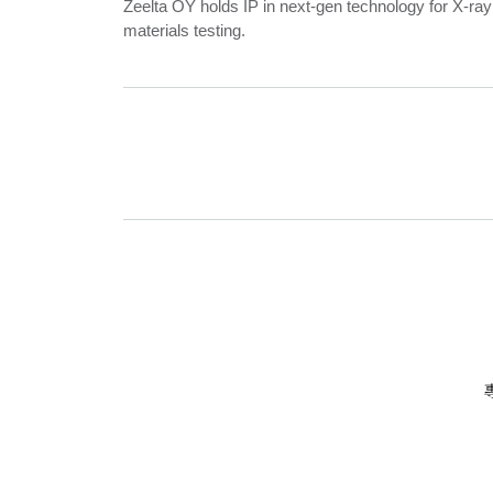
Zeelta OY holds IP in next-gen technology for X-ray 
materials testing.