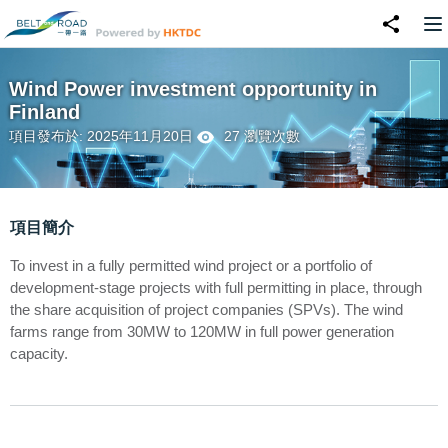
Wind Power investment opportunity in
Finland
項目發布於: 2025年11月20日
27 瀏覽次數
項目簡介
To invest in a fully permitted wind project or a portfolio of
development-stage projects with full permitting in place, through
the share acquisition of project companies (SPVs). The wind
farms range from 30MW to 120MW in full power generation
capacity.