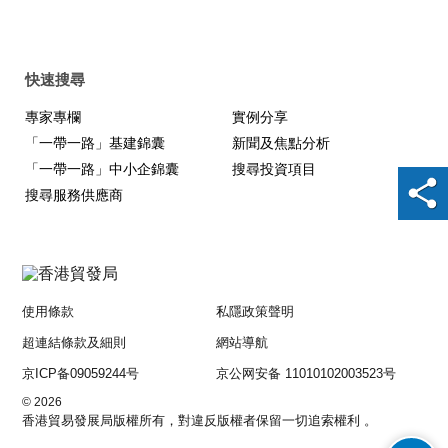
快速搜尋
專家專欄
實例分享
「一帶一路」基建錦囊
新聞及焦點分析
「一帶一路」中小企錦囊
搜尋投資項目
搜尋服務供應商
使用條款
私隱政策聲明
超連結條款及細則
網站導航
京ICP备09059244号
京公网安备 11010102003523号
© 2026
香港貿易發展局版權所有，對違反版權者保留一切追索權利 。