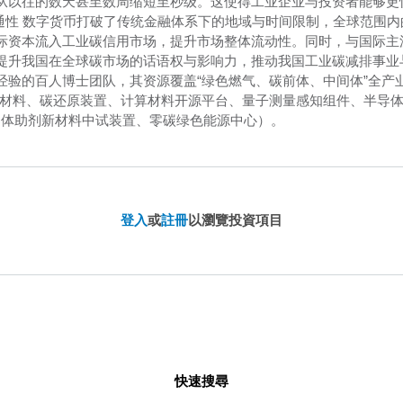
从以往的数天甚至数周缩短至秒级。这使得工业企业与投资者能够更
连通性 数字货币打破了传统金融体系下的地域与时间限制，全球范围
际资本流入工业碳信用市场，提升市场整体流动性。同时，与国际主
提升我国在全球碳市场的话语权与影响力，推动我国工业碳减排事业
经验的百人博士团队，其资源覆盖“绿色燃气、碳前体、中间体”全产
能材料、碳还原装置、计算材料开源平台、量子测量感知组件、半导体
导体助剂新材料中试装置、零碳绿色能源中心）。
登入
或
註冊
以瀏覽投資項目
快速搜尋