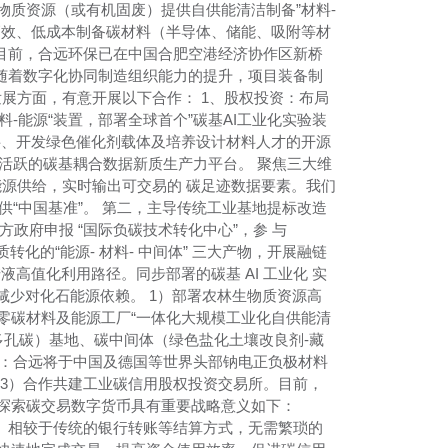
质资源（或有机固废）提供自供能清洁制备”材料-
高效、低成本制备碳材料（半导体、储能、吸附等材
 目前，合远环保已在中国合肥空港经济协作区新桥
亿。随着数字化协同制造组织能力的提升，项目装备制
发展方面，有意开展以下合作： 1、股权投资：布局
-能源“装置，部署全球首个”碳基AI工业化实验装
料、开发绿色催化剂载体及培养设计材料人才的开源
活跃的碳基耦合数据新质生产力平台。 聚焦三大维
零能源供给，实时输出可交易的 碳足迹数据要素。我们
提供“中国基准”。 第二，主导传统工业基地提标改造
政府申报 “国际负碳技术转化中心”，参 与
化的“能源- 材料- 中间体” 三大产物，开展融链
液高值化利用路径。同步部署的碳基 AI 工业化 实
，减少对化石能源依赖。 1）部署农林生物质资源高
零碳材料及能源工厂“一体化大规模工业化自供能清
、多孔碳）基地、碳中间体（绿色盐化土壤改良剂-藏
网：合远将于中国及德国等世界头部钠电正负极材料
3）合作共建工业碳信用股权投资交易所。目前，
探索碳交易数字货币具有重要战略意义如下：
。相较于传统的银行转账等结算方式，无需繁琐的