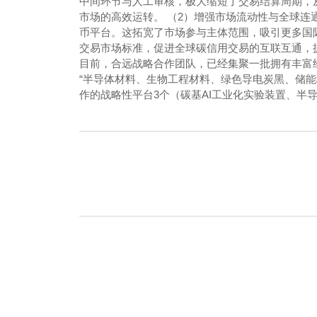
中间环节与人工审核，极大缩短了交易结算周期，
市场的高效运转。 （2）增强市场流动性与全球
币平台。这拓宽了市场参与主体范围，吸引更多国
交易市场标准，促进全球碳信用交易的互联互通，
目前，合远战略合作团队，已经集聚一批拥有丰富
“半导体材料、生物工程材料、绿色导电炭黑、储
作的战略性平台3个（碳基AI工业化实验装置、半