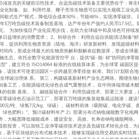
必须攻克的关键前沿性技术。合远负碳技术装备主要优势在于：将生物
工业化制备。如、利用竹基、椰子壳等生物质可以实现大规模工业化
间歇式生产”模式，降低综合成本50%，节能46%，实现净零碳排。
米，年5万吨负碳技术装备制造基地，达产年份年产值约人民币17.5
亿元。 为加快项目产业化应用步伐，在助力全球碳中和及绿色可持续
日益增长的消费需求； 2、科研合作：利用合远自供能清洁制备“材料
业等，提供利用生物质资源（陆地、海洋）研发新材料、发现超级材
年时间内，形成全球最大的生物质热解和裂解表征数据库，形成全球最
生态。依托全数字化能源管控平 台，提供“碳- 能- 材”协同的净
”，建立符合 ISO14064 标准的在线核算体系，为全球零 碳园区
备，该技术可使老旧园区一步跨越至净零排放 标准。我们计划联合地方
全球碳治理体 系。 第三，构建碳基新材料产业生态网络。围绕生物质转
%）制备工艺，在能源端优化绿色合成气重整技术， 在中间体端突破木醋
位一体的创新 基座。 3、融链延链合作：利用负碳技术、部署三大赛道
设零碳绿色石油示范工厂，部署百万吨级的集装箱集疏运陆港；建设
5000元/吨、绿氢7元/kg、绿碳）、碳材料前体（吸附碳、电化学碳
、绿色肥料）”。预计碳材料年产 2）部署分布式钠电储能数字化电
势，大幅度降低储能成本，建设安全、高效、长寿命钠电储能网络。 
股权投资，可以加快工业净零碳排技术进步及负碳技术转化步伐，为
存在，基于区块链的分布式账本技术，能够实现碳信用交易的实时结算