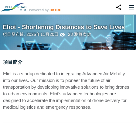
Eliot - Shortening Distances to Save Lives
項目發布於: 2025年11月20日
23 瀏覽次數
項目簡介
Eliot is a startup dedicated to integrating Advanced Air Mobility
into our lives. Our mission is to pioneer the future of air
transportation by developing innovative solutions to bring drones
to urban environments. Eliot's advanced technologies are
designed to accelerate the implementation of drone delivery for
medical logistics and emergency responses.