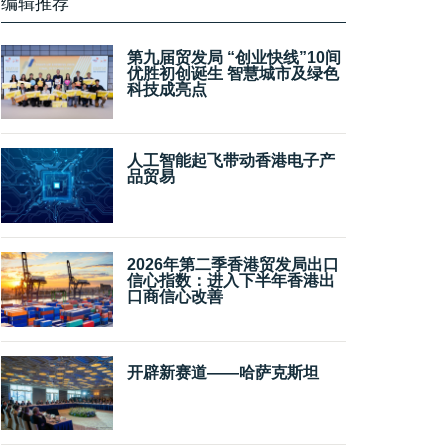
编辑推荐
第九届贸发局 “创业快线”10间
优胜初创诞生 智慧城市及绿色
科技成亮点
人工智能起飞带动香港电子产
品贸易
2026年第二季香港贸发局出口
信心指数：进入下半年香港出
口商信心改善
开辟新赛道——哈萨克斯坦